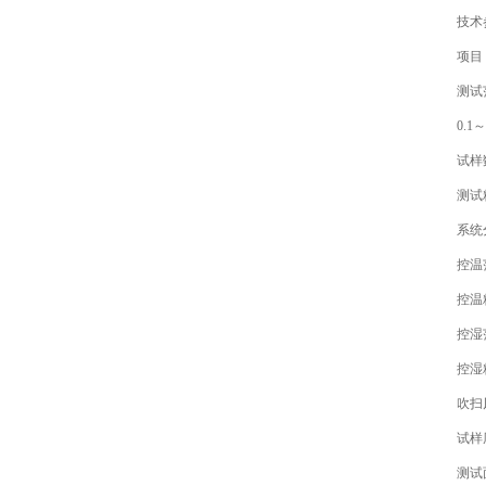
技术
项目 
测试范围 
0.1～2,
试样数量
测试精度 0
系统分辨率
控温范围
控温精度 
控湿范围 
控湿精度
吹扫风速 
试样厚度
测试面积 