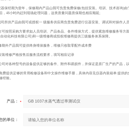
保经期为壹年，保修期内产品山我可负责免费保修(包括安装。培训、技术咨询)由
后，48小时内赶到现场处理问题，这类质量问题质保期也相应顺延;
所供产品由我可或授权一 级服务供应商负责免费进行仅器安装、调试和对操作人
可按照采购方要求如人员培训、产品各品、各件维保方式，提供紧急维修服务等方面
涛自动化科技有限公司)和一级维修商或投权维修商提供三级服务体系保障。
期外产品我可提供终身维保服务，维修只收取零配件成本费
装维修严格按售后服务流程要求，填写相应记录
司对各种型号的设备提供足够的备件、附件和易损件，并保证是原厂生产的产品，
提供足够的常用检修设备和中文操作维修手册，具体内容见仪器内装箱单:提供的负
修经验。
产品：
您的单位：