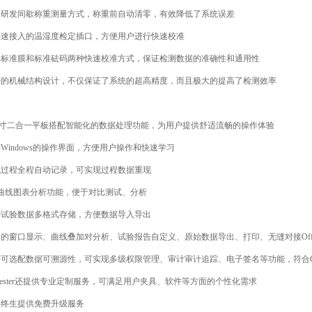
发间歇称重测量方式，称重前自动清零，有效降低了系统误差
接入的温湿度检定插口，方便用户进行快速校准
准膜和标准砝码两种快速校准方式，保证检测数据的准确性和通用性
机械结构设计，不仅保证了系统的超高精度，而且极大的提高了检测效率
6寸二合一平板搭配智能化的数据处理功能，为用户提供舒适流畅的操作体验
indows的操作界面，方便用户操作和快速学习
过程全程自动记录，可实现过程数据重现
线图表分析功能，便于对比测试、分析
试验数据多格式存储，方便数据导入导出
窗口显示、曲线叠加对分析、试验报告自定义、原始数据导出、打印、无缝对接Offi
选配数据可溯源性，可实现多级权限管理、审计审计追踪、电子签名等功能，符合G
tester还提供专业定制服务，可满足用户夹具、软件等方面的个性化需求
终生提供免费升级服务