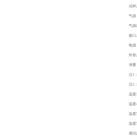
试样尺寸
气源 
气源压力 
接口尺寸
电源 220V
外形尺寸 66
净重 7
注1：指
注2：
温度15℃
温度45℃
温度50℃
温度55℃
测试