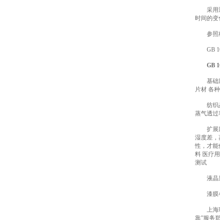
采用透湿
时间的变
参照
GB 1037
GB
基础应用
片材 各
纺织品 
蒸气透过
扩展应用
湿度差，
性，才能
料 医疗
测试
液晶显示
漆膜各类
上海理涛
靠”服务