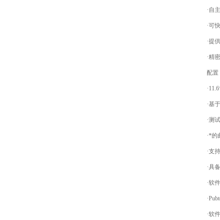
·自主研
·可快速
·提供标
·精密的
配置
·11.
·基于W
·测试
·*的曲
·支持
·具备的
·软件可
·Pub
·软件