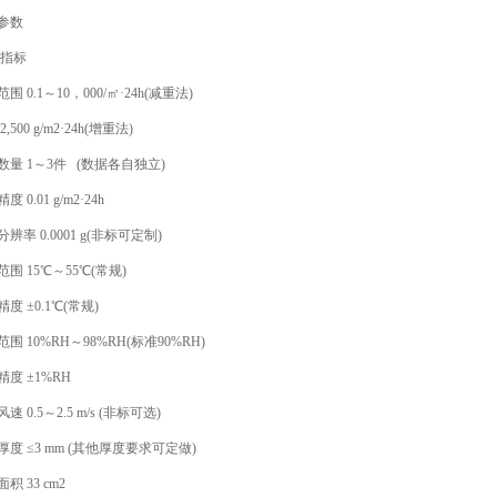
参数
指标
0.1～10，000/㎡·24h(减重法)
500 g/m2·24h(增重法)
 1～3件 (数据各自独立)
.01 g/m2·24h
 0.0001 g(非标可定制)
 15℃～55℃(常规)
±0.1℃(常规)
10%RH～98%RH(标准90%RH)
 ±1%RH
0.5～2.5 m/s (非标可选)
 ≤3 mm (其他厚度要求可定做)
33 cm2