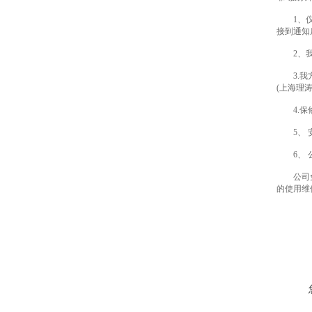
1、仪器
接到通知
2、我司
3.我方
(上海理
4.保修
5、 安
6、 公
公司免费
的使用维