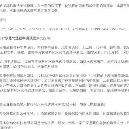
杯称重法测试原理，在一定的温度下，使试样的两侧形成特定的湿度差，水蒸气透
化量，求出试样的水蒸气透过率等参数。
标准
、GB/T 16928、ASTM E96、ASTM D1653、YY/T0471、TAPPI T464、ISO 2528、DIN
 1037水蒸气透过率测试仪
测试应用
薄膜各种塑料薄膜、塑料复合薄膜、纸塑复合膜、土工膜、共挤膜、镀铝膜、铝箔
种工程塑料、橡胶、建材等片状材料的水蒸气透过率测试。如PP片材、PVC片材、PVD
用于纺织品、无纺布等材料的水蒸气透过率测试，如防水透气布料、尿不湿无纺布面
率测试，如烟包铝箔纸、利乐包片材等
倒杯法测试将薄膜、片材,防护材料试样装夹在透湿杯中，试样的上表面覆盖蒸馏
蒸馏水通过试样进入环境中，通过测量透湿杯重量随时间的变化量，从而得出其水蒸气
保证在植入人或动物身上后具有良好的呼吸性能，本系统可以用于测试人造皮肤的透湿
用品及辅料的水蒸气透过性测试，如膏药贴剂、无菌护创膜、美容面膜、疤痕贴等材料
屏膜液晶显示屏膜的水蒸气透过率测试(如手机，电脑，电视屏幕)
漆膜的阻水性测试。生物降解膜各种生物降解膜的阻水性测试，如淀粉基包装膜
自动化科技有限公司是专业生产，研发，销售一家厂家是我们各持的质量方什，我
郑重永诺；