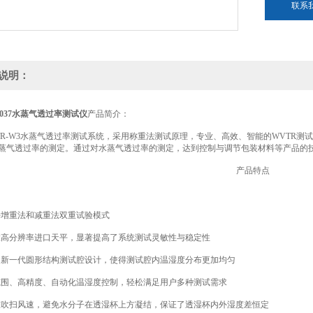
联系
说明：
 1037水蒸气透过率测试仪
产品简介：
-W3水蒸气透过率测试系统，采用称重法测试原理，专业、高效、智能的WVTR测
蒸气透过率的测定。通过对水蒸气透过率的测定，达到控制与调节包装材料等产品的
产品特点
增重法和减重法双重试验模式
分辨率进口天平，显著提高了系统测试灵敏性与稳定性
一代圆形结构测试腔设计，使得测试腔内温湿度分布更加均匀
、高精度、自动化温湿度控制，轻松满足用户多种测试需求
扫风速，避免水分子在透湿杯上方凝结，保证了透湿杯内外湿度差恒定