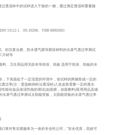
过透湿杯中的试样进入干燥的一侧，通过测定透湿杯重量随
 53122-1、JIS Z0208、YBB 00092003
、铝箔复合膜、防水透气膜等膜状材料的水蒸气透过率测试
C片材等
料、卫生用品用无纺布等纸张、纸板 适用于纸张、纸板的水
水，下表面处于一定湿度的环境中，使试样的两侧形成一定的
透过率(注：需选购倒杯法透湿杯)人造皮肤需要一定的透水
性能化妆品保湿性能的测试(如面膜，创面敷料)医用用品及辅
的水蒸气透过率测试太阳能背板，太阳能背板的水蒸气透过率
等
们将对售后期服务为一体的专业性公司，“安全优质，高效可