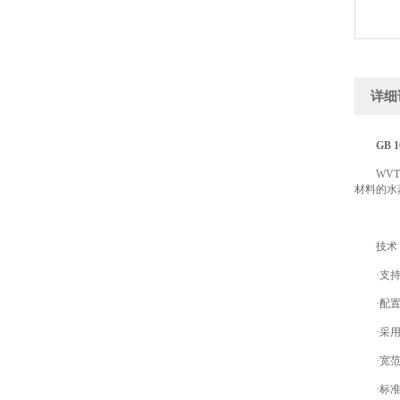
详细
GB
WVTR
材料的水
技术
·支持
·配置高
·采用新
·宽范围
·标准吹