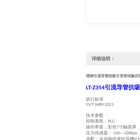
详细说明：
理涛引流导管抗吸引变形试验仪
引流导管抗
LT
-Z354
执行标准
YY/T 0489-2023
技术参数
控制系统：
PLC;
操作界面：彩色
寸触摸屏
7
压力传感器：
—
-100
500kpa
选配：水浴锅或者恒温槽
0-