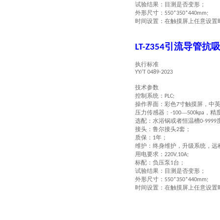
试验结果：目测是否变形；
外形尺寸：
550*350*440mm;
时间设置：在触摸屏上任意设置
引流导管抗
LT
-Z354
执行标准
YY/T 0489-2023
技术参数
控制系统：
PLC;
操作界面：彩色
寸触摸屏，中
7
压力传感器：
—
，精
-100
500kpa
选配：水浴锅或者恒温槽
0-9999
接头：鲁尔接头
套；
2
质保：
年；
1
维护：终身维护，升级系统，远
用电要求：
220V,10A;
标配：负压泵
台；
1
试验结果：目测是否变形；
外形尺寸：
550*350*440mm;
时间设置：在触摸屏上任意设置