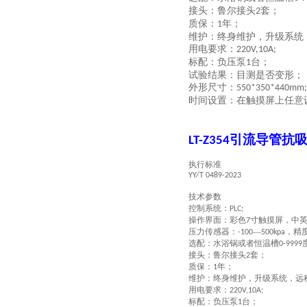
接头：鲁尔接头
套；
2
质保：
年；
1
维护：终身维护，升级系统
用电要求：
220V,10A;
标配：负压泵
台；
1
试验结果：目测是否变形；
外形尺寸：
550*350*440mm;
时间设置：在触摸屏上任意
引流导管抗
LT
-Z354
执行标准
YY/T 0489-2023
技术参数
控制系统：
PLC;
操作界面：彩色
寸触摸屏，中
7
压力传感器：
—
，精
-100
500kpa
选配：水浴锅或者恒温槽
0-9999
接头：鲁尔接头
套；
2
质保：
年；
1
维护：终身维护，升级系统，远
用电要求：
220V,10A;
标配：负压泵
台；
1