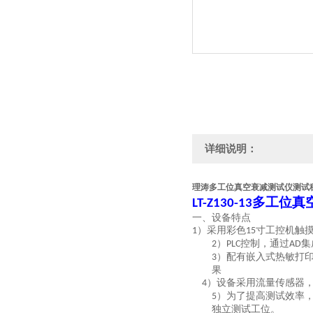
详细说明：
理涛多工位真空衰减测试仪测试
多工位真
LT-Z130-13
一、设备特点
）
采用
彩色
寸工控机触
1
15
）
控制，通过
集
2
PLC
AD
）配有嵌入式热敏打
3
果
）设备采用流量传感器
4
）为了提高测试效率
5
独立测试工位。