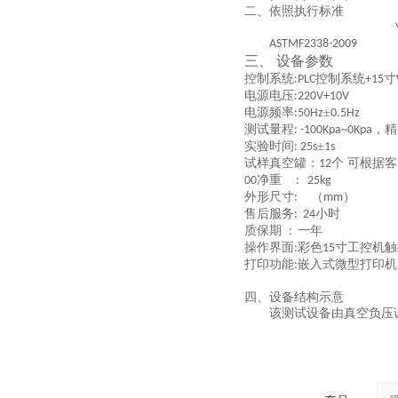
二、依照执行标准
ASTMF2338-2009
三、
设备参数
控制系统
控制系统
寸
:PLC
+15
电源电压
:220V+10V
电源频率
±
:50Hz
0.5Hz
测试量程
，精
: -100Kpa~0Kpa
实验时间
±
: 25s
1s
试样真空罐：
个 可根据
12
净重
00
: 25kg
外形尺寸
（
）
:
mm
售后服务
小时
: 24
质保期
一年
:
操作界面
彩色
寸工控机触
:
15
打印功能
嵌入式微型打印机
:
四、设备结构示意
该测试设备由
真空负压