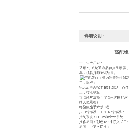
详细说明：
高配版
一，
生产厂家：
采用
寸
威纶通
液晶触控显示屏
7
单，机载打印测试结果。
二，
标准：
完quan符合
，
YY/T 1536-2017
YY/T
三，
技术指标
导管夹片
规格：
导管夹片由邵尔
择其他规格）
将聚氨酯手术膜
卷
:1
拉力传感器：
传感器
；
0-
10 N
控制系统：
系统
PLC+Windows
操作界面：彩色
寸嵌入式工
12.1
界面：中英文切换；