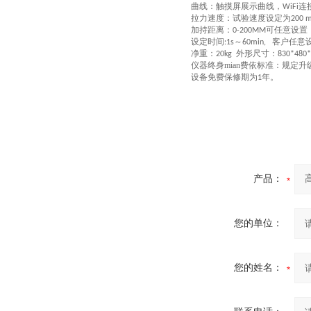
曲线：触摸屏展示曲线，
连
WiFi
拉力速度：
试验速度设定为
200 
加持距离：
可任意设置
0-200MM
设定时间
～
客户任意
:1s
60min,
净重：
外形尺寸：
20kg
830*480*
仪器终身mian费依标准：规定升
设备免费保修期为
年。
1
产品：
您的单位：
您的姓名：