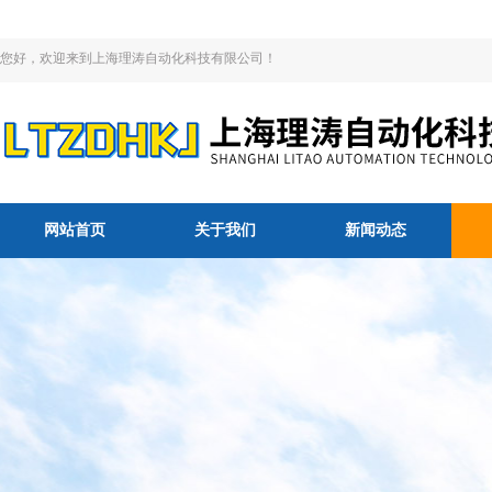
您好，欢迎来到上海理涛自动化科技有限公司！
网站首页
关于我们
新闻动态