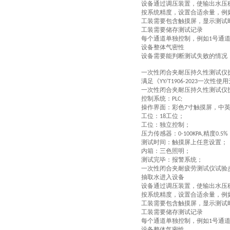
设备通过调压装置，使输出水压
按系统精度，设置合适余量，例
工装需要包含触摸屏，显示测试
工装需要储存测试记录
每个通道单独控制，例如
号通
1
设备整体气密性
设备需要能判断测试失败的情况
一次性闭合夹耐压持久性测试仪
满足《
一次性使用
YY/T1906-2023
一次性闭合夹耐压持久性测试仪
控制系统：
PLC;
操作界面：彩色
寸触摸屏，中
7
工位：
工位；
18
工位：独立控制；
压力传感器：
精度
0-100KPA,
0.5%
测试时间：触摸屏上任意设置；
内箱：三色照明；
测试完毕：报警系统；
一次性闭合夹耐疲劳测试仪试验
抽取水进入设备
设备通过调压装置，使输出水压
按系统精度，设置合适余量，例
工装需要包含触摸屏，显示测试
工装需要储存测试记录
每个通道单独控制，例如
号通
1
设备整体气密性