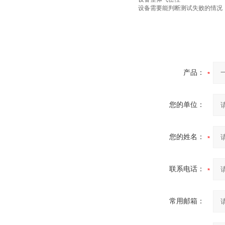
设备需要能判断测试失败的情况
产品：
您的单位：
您的姓名：
联系电话：
常用邮箱：