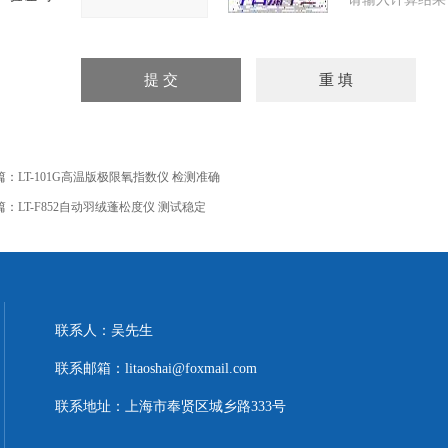
篇：
LT-101G高温版极限氧指数仪 检测准确
篇：
LT-F852自动羽绒蓬松度仪 测试稳定
联系人：吴先生
联系邮箱：litaoshai@foxmail.com
联系地址：上海市奉贤区城乡路333号