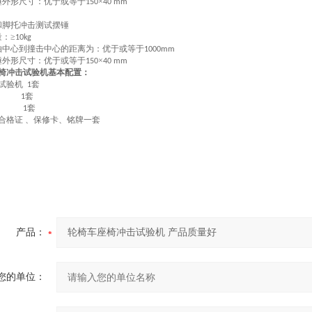
锤外形尺寸：优于或等于
×
150
40 mm
和脚托冲击测试摆锤
：≥
10kg
轴中心到撞击中心的距离为：优于或等于
1000mm
锤外形尺寸：优于或等于
×
150
40 mm
椅冲击试验机基本配置：
试验机
套
1
套
1
套
1
合格证 、保修卡、铭牌一套
产品：
您的单位：