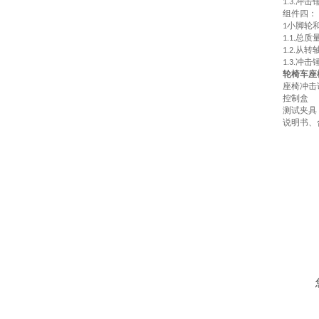
冲击
1.3.
组件四：
小脚轮
1
总质量
1.1.
从转
1.2.
冲击
1.3.
轮椅车座
座椅冲击
控制盒
测试夹具
说明书、