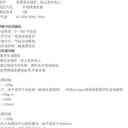
防护
双重安全保护，防止意外伤人
固定方式
手动快速夹紧
测试夹具
套
1
气源
/
AC 220V 50Hz / 6bar
摆锤冲击试验机
冲击角度：
～
°可设定
0
100
提升方式：电动自动提升
释放方式：气缸自动释放
脑自动控制，触摸屏设定
据存储功能
要求生成报告
重安全保护，防止意外伤人
梁以电动方式升降，摆杆左右电动移动
使用烤漆及硬铬处理
不易生锈
,
击测试锤
：≥
25kg
尺寸：优于或等于
足球（标准比赛用球），内添φ
弹和高密度闭孔发泡材料
5#
3.5qian
≥
75kg/m
：≥
325N
≥±
20mm
击测试锤
：≥
10kg
轴中心到撞击中心的距离为：优于或等于
1000mm