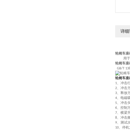
详细
轮椅车座
用
轮椅车座
GB/T 13
轮椅车座
、冲击
1
、冲击
2
、释放
3
、电磁
4
、冲击
5
、控制
6
、横梁
7
、冲击
8
、测试
9
、停机
10