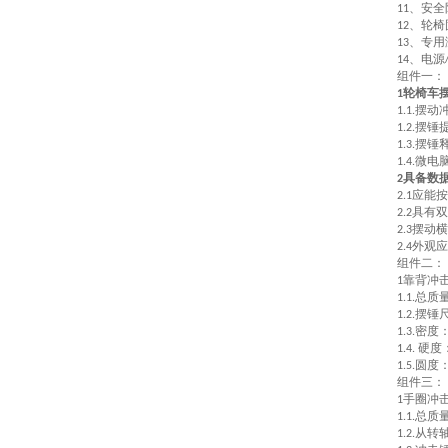
、安全
11
、轮椅
12
、专用
13
、电源
14
组件一：
轮椅车
1
摆动
1.1.
摆锤
1.2.
摆锤
1.3.
微电
1.4.
具备数
2
应能按
2.1
具有双
2.2
摆动横
2.3
外观应
2.4
组件二：
靠背冲
1
总质量
1.1.
摆锤
1.2.
密度：
1.3.
硬度
1.4.
圆度：
1.5.
组件三：
手圈冲
1
总质量
1.1.
从转
1.2.