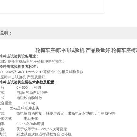
说明：
轮椅车座椅冲击试验机 产品质量好
轮椅车座椅
椅冲击试验机设备用途：
于测定轮椅车成品车的座椅抗冲击的能力。
椅冲击试验机参考标准：
及
等标准中的相关试验条款
800-2009
GB/T 12996-2012
椅冲击试验机主要技术参数及配置：
行程
～
可调
0
500mm
方式
电动
气动自动冲击
+
方式
电磁铁自动释放
吸合重量
≥
100kg
头
足球形冲击头
25kg
方式
微电脑自动控制，触摸屏设定，带断电记忆功能，可生成报告
升降方式
电动升降
频率
～
次
可调
0
15
/min
次数
优于或等于
～
次可设定
0
999,999
方式
到达试验次数或样品损坏自动停机