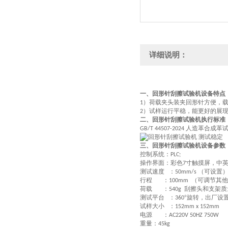
详细说明：
一、回形针刮擦试验机设备特点
）荷载夹头装夹回形针方便，
1
）试样运行平稳，能更好的展
2
二、回形针刮擦试验机执行标准
人造革合成革试
GB/T 44507-2024
三、回形针刮擦试验机
设备参数
控制系统：
PLC;
操作界面：彩色
寸触摸屏，中
7
测试速度 ：
（可设置
50mm/s
行程 ：
（可调节其他
100mm
荷载 ：
刮擦头和支架质
540g
测试平台 ：
°旋转，出厂设
360
试样大小 ：
152mm x 152mm
电源 ：
AC220V 50HZ 750W
重量：
45kg