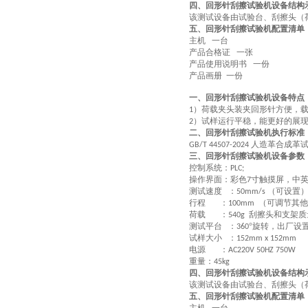
四、回形针刮擦试验机设备结构
该测试设备由
试验台、刮擦头（
五、回形针刮擦试验机配置清单
主机 一台
产品合格证 一张
产品使用说明书 一份
产品画册 一份
一、回形针刮擦试验机设备特点
）荷载夹头装夹回形针方便，
1
）试样运行平稳，能更好的展
2
二、回形针刮擦试验机执行标准
人造革合成革试
GB/T 44507-2024
三、回形针刮擦试验机
设备参数
控制系统：
PLC;
操作界面：彩色
寸触摸屏，中
7
测试速度 ：
（可设置
50mm/s
行程 ：
（可调节其他
100mm
荷载 ：
刮擦头和支架质
540g
测试平台 ：
°旋转，出厂设
360
试样大小 ：
152mm x 152mm
电源 ：
AC220V 50HZ 750W
重量：
45kg
四、回形针刮擦试验机设备结构
该测试设备由
试验台、刮擦头（
五、回形针刮擦试验机配置清单