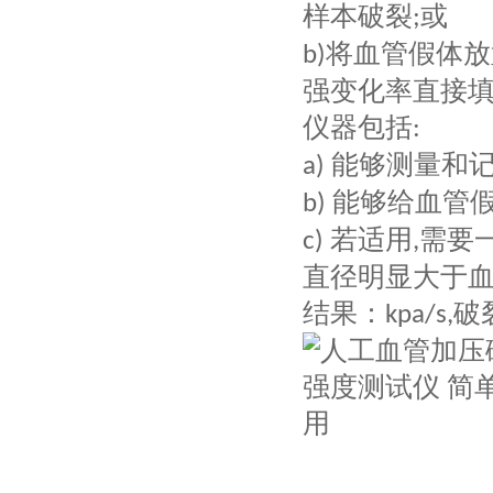
样本破裂
或
;
将血管假体放
b)
强变化率直接
仪器包括
:
能够测量和
a)
能够给血管
b)
若适用
需要
c)
,
直径明显大于
结果：
破
kpa/s,