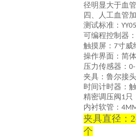
径明显大于血
四
、人工血管
测试标准：
YY05
可编程控制器
触摸屏：
寸
威
7
操作界面：简
压力传感器
：
0
夹具：鲁尔接
时间计时器：
精密调压阀
只
1
内衬软管：
4M
夹具直径：2-4-6
个