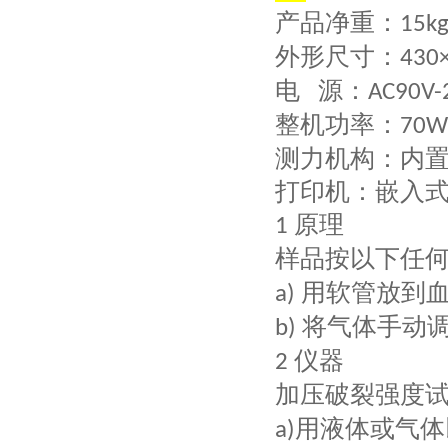
产品净重：
15k
外形尺寸：
430
电
源：
AC90V-
整机功率：
70W
测力机构：内
打印机：
嵌入
原理
1
样品按以下任
用软管放到
a)
将
气体手动
b)
仪器
2
加压破裂强度
用液体或气体
a)