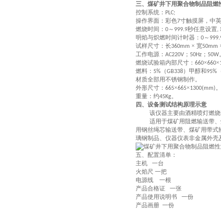
三、煤矿井下用聚合物制品阻燃
控制系统：
PLC;
操作界面：彩色
寸触摸屏，中
7
燃烧时间：
～
秒任意设置
0
999.9
,
明焰与炽燃时间计时器：
～
0
999.
试样尺寸：长
× 宽
360mm
50mm
工作电源：
；
；
AC220V
50Hz
50W
燃烧试验箱内部尺寸：
×
×
660
660
燃料：
（
）甲醇和
5%
GB338
95%
材质全部用不锈钢制作。
外形尺寸：
×
×
665
665
1300(mm)
重量：约
。
45Kg
四、设备
测试结构原理
示意
该
仪器主要由酒精喷灯燃烧
适用于煤矿用阻燃输送带、
用钢丝绳芯输送带、煤矿用带式
璃钢制品、仪器仪表非金属外壳
五、配置清单：
主机 一台
火焰尺 一把
电源线 一根
产品合格证 一张
产品使用说明书 一份
产品画册 一份