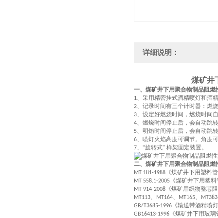
详细说明：
煤矿井
一、煤矿井下用聚合物制品阻燃
、采用精密挂式酒精喷灯和酒
1
、记录时间有三个计时器：燃
2
、设定好燃烧时间，燃烧时间
3
、燃烧时间停止后，会自动跳
4
、明焰时间停止后，会自动跳
5
、喷灯火焰高度可调节。角度
6
、“旋转式" 样架固定装置。
7
二、煤矿井下用聚合物制品阻燃
《煤矿井下用塑料管
MT 181-1988
《煤矿井下用塑料
MT 558.1-2005
《煤矿用织物整芯阻
MT 914-2008
、
、
、
MT113
MT164
MT165
MT383
《输送带酒精喷
GB/T3685-1996
《煤矿井下用玻璃
GB16413-1996