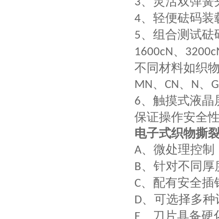
、灵活双弹簧
3
、轻便砝码装
4
、组合测试砝
5
、
1600cN
3200c
不同材料如织
、
、
、
MN
CN
N
G
、触摸式液晶
6
保证操作安全
电子式织物撕
、微处理控制
A
、针对不同厚
B
、配有安全插
C
、可选择多种
D
、刀片具备硬
E