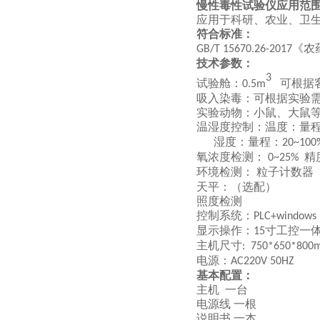
慢性毒性试验仪应用范
应用于科研、农业、卫
符合标准：
《农
GB/T 15670.26-2017
技术参数：
3
试验舱：
可根据
0.5m
吸入染毒：可根据实验
实验动物：小鼠、大鼠
温湿度控制：温度：量
湿度：量程：
20~10
氧浓度检测：
精
0~25%
环境检测：
粒子计数器 
天平：（选配）
照度检测
控制系统：
PLC+windows
显示操作：
寸工控一
15
主机尺寸
: 750*650*80
电源：
AC220V 50HZ
基本配置：
主机 一台
电源线 一根
说明书 一本