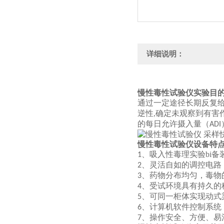
详细说明：
慢性毒性试验仪实验目
通过一定途径长期反复
逆性
确定未观察到有害
,
的每日允许摄入量（
ADI
慢性毒性试验仪设备特
、吸入性毒理实验bi备
1
、灵活自如的调控电路
2
、药物分布均匀，毒物
3
、受试环境具有持久的
4
、可同一柜体实现动式
5
、计算机软件控制系统
6
、操作安全、方便、易
7