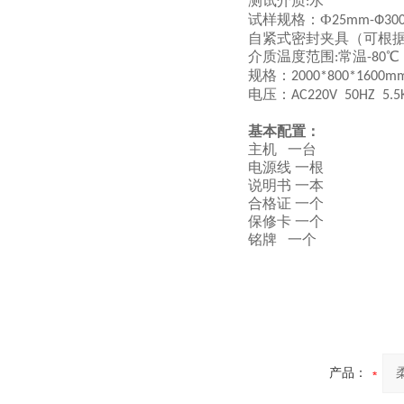
测试介质
水
:
试样规格：Ф
25mm-Ф30
自紧式密封夹具（可根
介质温度范围
常温
℃
:
-80
规格：
2000*800*1600m
电压：
AC220V 50HZ 5.
基本配置：
主机 一台
电源线 一根
说明书 一本
合格证 一个
保修卡 一个
铭牌 一个
产品：