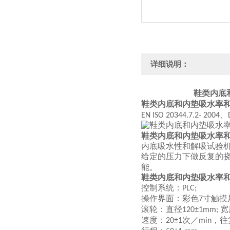
详细说明：
鞋类内底
鞋类内底和内垫吸水率
、
EN ISO 20344.7.2- 2004
鞋类内底和内垫吸水率
内底吸水性和解吸试验
给定的压力下做反复的
能。
鞋类内底和内垫吸水率
控制系统：
PLC;
操作界面：彩色
寸触摸
7
滚轮：直径
宽
120±1mm;
速度：
次／
，往
20±1
min