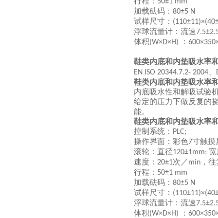
行程：
50±1 mm
加载砝码：
80±5 N
试样尺寸：
(110±11)×(40
浮球流量计：流速
7.5±2.
体积
：
(W×D×H)
600×35
鞋类内底和内垫吸水率
、
EN ISO 20344.7.2- 2004
鞋类内底和内垫吸水率
内底吸水性和解吸试验
给定的压力下做反复的
能。
鞋类内底和内垫吸水率
控制系统：
PLC;
操作界面：彩色
寸触摸
7
滚轮：直径
宽
120±1mm;
速度：
次／
，往
20±1
min
行程：
50±1 mm
加载砝码：
80±5 N
试样尺寸：
(110±11)×(40
浮球流量计：流速
7.5±2.
体积
：
(W×D×H)
600×35