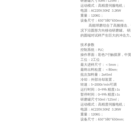
研磨罐尺寸
；
50ml /125ml
运动模式：高精度伺服电机；
电源：
AC220V
,50HZ 3.2KW
重量：
；
120
KG
设备尺寸：
650*580*650mm;
高能球磨结合了高频撞击、
况下沿圆形方向移动研磨罐。 
的圆端对试样产生巨大的冲击力
技术参数
控制系统：
PLC;
操作界面：彩色
寸触摸屏，中
7
工位：
工位
2
最大进样尺寸
：
＜
；
5
mm
最终出料粒度
：
＜
80nm
;
批次加料量：
2x45ml
冷却：外部冷却装置，
转速
：
可调
5~2000r/min
运行时间：
精度±
0~99h
1s
暂停时间：
精度±
0~99h
1s
研磨罐尺寸
；
50ml /125ml
运动模式：高精度伺服电机；
电源：
AC220V
,50HZ 3.2KW
重量：
；
120
KG
设备尺寸：
650*580*650mm;