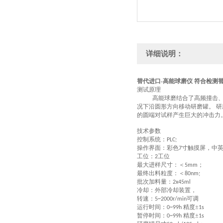
详细说明：
替代进口-高能球磨仪 符合检测
测试原理
高能球磨结合了高频撞击、
况下沿圆形方向移动研磨罐。 
的圆端对试样产生巨大的冲击力
技术参数
控制系统：
PLC;
操作界面：彩色
寸触摸屏，中
7
工位：
工位
2
最大进样尺寸
：
＜
；
5
mm
最终出料粒度
：
＜
80nm
;
批次加料量：
2x45ml
冷却：外部冷却装置，
转速
：
可调
5~2000r/min
运行时间：
精度±
0~99h
1s
暂停时间：
精度±
0~99h
1s