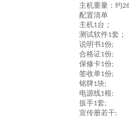
主机重量：约
26
配置清单
主机
台；
1
测试软件
套；
1
说明书
份
1
;
合格证
份
1
;
保修卡
份
1
;
签收单
份
1
;
铭牌
块
1
;
电源线
根
1
;
扳手
套
1
;
宣传册若干
;