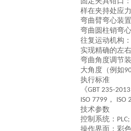
固定夹具钳口
样在夹持处应
弯曲臂弯心装
弯曲圆柱销弯
往复运动机构
实现精确的左
弯曲角度调节
大角度（例如
90
执行标准
《
GBT 235-201
，
ISO 7799
ISO 
技术参数
控制系统：
PLC;
操作界面：彩