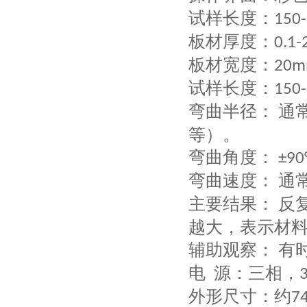
试样长度
：
150
板材厚度：
0.
1
-
板材宽度：
20
试样长度：
150
弯曲半径：
通
‌
等）。
弯曲角度：
‌ ±90
弯曲速度：
通
‌
主要结果：
反
‌ ‌
越大，表示材
辅助观察：
有
‌
电
源：三相，
外形尺寸：约
7