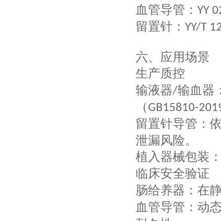
血管导管：
YY 0
留置针：
YY/T 1
六、
应用场景
生产质控
输液器
输血器
/
（
GB15810-201
留置针导管
：
泄漏风险。
植入器械包装
临床安全验证
肠给养器
：在
血管导管
：动