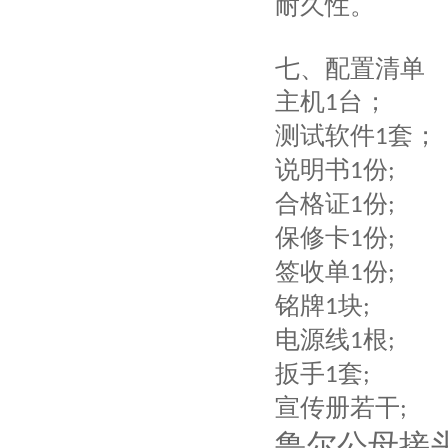
耐久性。
七、
配置清单
主机
台；
1
测试软件
套；
1
说明书
份
1
;
合格证
份
1
;
保修卡
份
1
;
签收单
份
1
;
铭牌
块
1
;
电源线
根
1
;
扳手
套
1
;
宣传册若干
;
鲁尔
公母
接