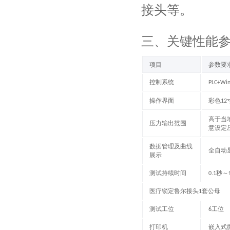
接头等。
三
、关键性能
项目
参数要
控制系统
PLC+Wi
操作界面
彩色
12
高于当
压力输出范围
意设定
数据管理及曲线
全自动
展示
测试持续时间
秒～
0.1
医疗锁定鲁尔接头
套公母
1
测试工位
工位
6
打印机
嵌入式