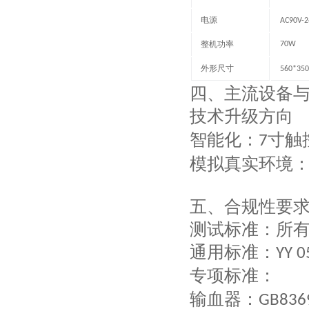
电源
AC90V-2
整机功率
70W
外形尺寸
560*350
四、主流设备
技术升级方向
智能化
：
寸触
7
模拟真实环境
五、
合规性要
测试标准：所
通用标准
：
YY 0
专项标准
：
输血器：
GB836