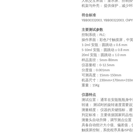
人机交互界面：
显示屏、控制按
‌
机架与外壳：
提供保护，减少环
‌
符合标准
YBB00332003, YBB00322003, ChP
主要测试参数
控制系统：
PLC;
操作界面：彩色
寸触摸屏，中
7
安瓿：圆跳动
1-2ml
≤ 0.6 mm
安瓿：圆跳动
5-10ml
≤ 0.8 mm
安瓿：圆跳动
20ml
≤ 1.0 mm
样品直径：
5mm-80m
仪器量程：
0-12.5mm
分度值：
0.001mm
可测高度：
15mm-150mm
机器尺寸：
230mm×170mm×310
重量：
15
Kg
仪器特点
测试位置：
通常在安瓿瓶瓶身中
‌
转速：
测试时的旋转速度需要设
‌
测量精度：
仪器的关键指标，通
‌
判定标准：
主要依据国家药品包
‌
测量头自动升降，调节测点位置
具备自动统计大小值、偏差值，
触摸屏控制，系统程序具备
在
ISP