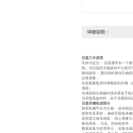
详细说明：
仪器工作原理
夹持与定位：
仪器通常有一个精
‌
线）与仪器的主轴旋转中心线
尽
驱动旋转：
通过电机驱动主轴或
‌
位移测量：
在安瓿瓶瓶身待测截面的外侧（
感器）。
传感器探头精确对准并垂直于瓶
当安瓿瓶旋转时，由于其圆跳动
仪器关键组成部分
精密机械平台与主轴：
提供稳定
‌
精密夹具系统：
确保安瓿瓶准确
‌
高精度位移传感器：
核心测量元
‌
驱动系统：
马达、传动机构等，
‌
数据采集与处理单元：
采集传感
‌