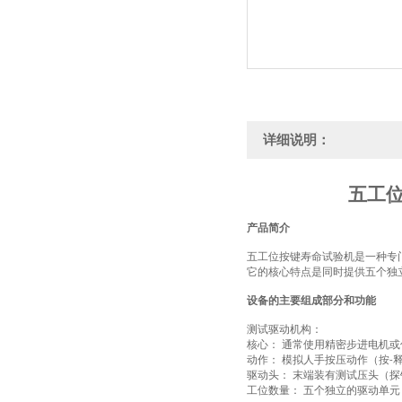
详细说明：
五工
产品简介
五
工位按键寿命试验机是一种专
它的核心特点是
同时提供
五
个独
设备的主要组成部分和功能
测试驱动机构：
核心：
通常使用精密步进电机或
‌
动作：
模拟人手按压动作（按
‌
-
驱动头：
末端装有测试压头（探
‌
工位数量：
五
个独立的驱动单元
‌