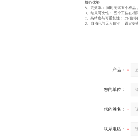
核心优势
、
高效率：
同时测试
五
个样品
A
‌
、
结果可比性：
五
个工位在相
B
‌
、
高精度与可重复性：
力
位移
C
‌
/
、
自动化与无人值守：
设定好
D
‌
产品：
您的单位：
您的姓名：
联系电话：