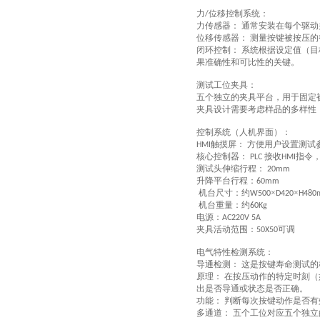
力
位移控制系统：
/
力传感器：
通常安装在每个驱动
‌
位移传感器：
测量按键被按压的
‌
闭环控制：
系统根据设定值（目
‌
果准确性和可比性的关键。
测试工位夹具：
五
个独立的夹具平台，用于固定
夹具设计需要考虑样品的多样性
控制系统（人机界面）：
触摸屏：
方便用户设置测试
‌HMI
‌
核心控制器：
接收
指令
‌ PLC
HMI
测试头伸缩行程：
20mm
升降平台行程：
60mm
机台尺寸：约
×
×
W500
D420
H48
机台重量：约
60Kg
电源：
AC220V 5A
夹具活动范围：
可调
50X50
电气特性检测系统：
导通检测：
这是按键寿命测试的
‌
原理：
在按压动作的特定时刻（
‌
出是否导通或状态是否正确。
功能：
判断每次按键动作是否有
‌
多通道：
五
个工位对应
五
个独立
‌