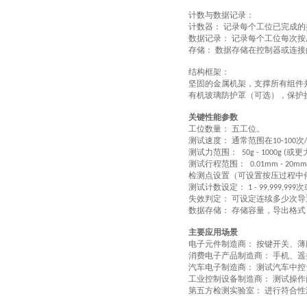
计数与数据记录：
计数器：
记录每个工位已完成的
‌
数据记录：
记录每个工位每次按
‌
存储：
数据存储在控制器或连接
‌
结构框架：
坚固的金属机架，支撑所有组件
有机玻璃防护罩（可选），保护
关键性能参数
工位数量：
五工位
。
‌
测试速度：
通常范围在
次
‌
10-100
测试力范围：
或更
‌ 50g - 1000g (
测试行程范围：
‌ 0.01mm - 20mm
检测点设置（可设置按压过程中
测试计数设定：
次
‌ 1 - 99,999,999
失效判定：
可设定连续多少次导
‌
数据存储：
存储容量，导出格式
‌
主要应用场景
电子元件制造商：
按键开关、薄
‌
消费电子产品制造商：
手机、遥
‌
汽车电子制造商：
测试汽车中控
‌
工业控制设备制造商：
测试操作
‌
第
五
方检测实验室：
进行符合性
‌