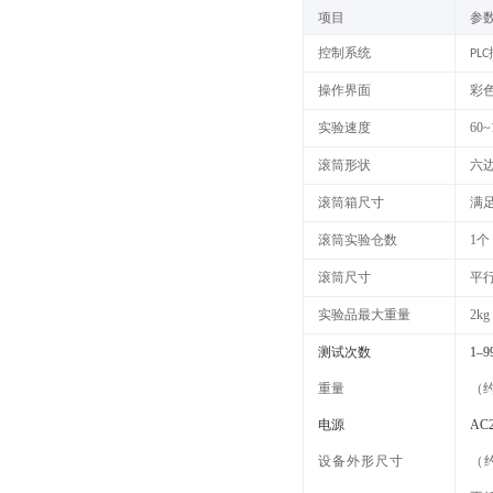
项目
参
控制系统
PLC
操作界面
彩
实验速度
60
滚筒形状
六
滚筒箱尺寸
满
滚筒实验仓数
1
个
滚筒尺寸
平行
实验品最大重量
2kg
测试次数
1–
重量
（
电源
AC
设备外形尺寸
（约