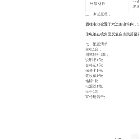
不
外箱材质
绝
三，
测试原理：
圆柱电池被置于六边形滚筒内，滚
使电池在棱角面反复自由跌落至
七，配置清单
主机
台；
1
测试软件
套；
1
说明书
份
1
;
合格证
份
1
;
保修卡
份
1
;
签收单
份
1
;
铭牌
块
1
;
电源线
根
1
;
扳手
套
1
;
宣传册若干
;