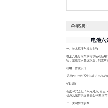
详细说明：
电池六
一、技术原理与核心参数
电池六边形滚筒跌落试验机适用于18
验，至规定次数达到后，调查所
机电一体化设计
采用PLC控制系统与步进电机驱
‌辅助组件‌
框架和安全框均采用烤漆, 稳固, 
机身及滚筒表面贴安全标识.滚筒
二
、关键性能参数