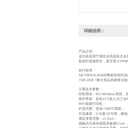
详细说明：
产品介绍：
该仪器是用于测定在高温状态金
氛保护或抽真空，真空度
-0.09M
执行
标准
：
对陶瓷砖线性热
GB/T3810.8-2016
《耐火制品热膨胀试验
7320-2018
主要技术参数：
控制系统：
系统，
PLC+Windows
操作界面：彩色
寸嵌入式工业
12
连接打印机；
WiFi
炉温
范围
：
室温
℃
规格；
~
1400
升温速度：
度
分可调，微电
0-20
/
测定变形范围：
；
±1.5mm
接触式
位移传感器灵敏度
0.1um