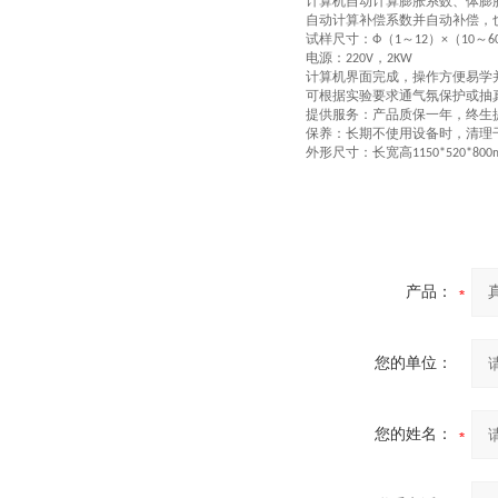
计算机自动计算膨胀系数、体膨
自动计算补偿系数并自动补偿，
试样尺寸：
（
～
）
（
～
Ф
1
1
2
×
10
6
电源：
，
220V
2KW
计算机界面完成，操作方便易学
可根据实验要求通气氛保护或抽
提供服务：产品质保一年，终生
保养：长期不使用设备时，清理
外形尺寸：长宽高
1150*520*800
产品：
您的单位：
您的姓名：