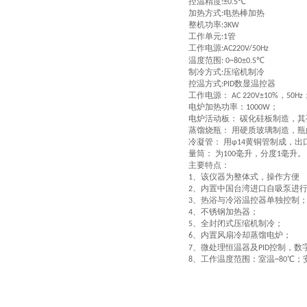
控温精度
:±0.5℃
加热方式
电热棒加热
:
整机功率
:3KW
工作单元
管
:1
工作电源
:AC220V/50Hz
温度范围
: 0~80±0.5℃
制冷方式
压缩机制冷
:
控温方式
数显温控器
:PID
工作电源：
，
AC 220V±10%
50Hz
电炉加热功率：
；
1000W
电炉活动板：
碳化硅板制造，其
蒸馏烧瓶：
用硬质玻璃制造，瓶
冷凝管：
用
黄铜管制成，出
φ14
量筒：
为
毫升，分度
毫升。
100
1
主要特点：
、该仪器为整体式，操作方便
1
、内置中国台湾进口自吸泵进
2
、热浴与冷浴温控器单独控制
3
、不锈钢加热器；
4
、全封闭式压缩机制冷；
5
、内置风扇冷却蒸馏电炉；
6
、微处理恒温器及
控制，数
7
PID
、工作温度范围：室温
℃；
8
~80