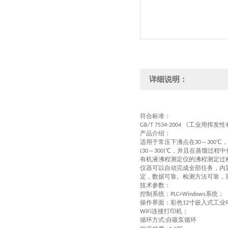
详细说明：
符合
标准：
《工业用挥发性
GB/T 7534-2004
产品介绍：
适用于常压下沸点在
～
℃
30
300
～
℃，并且在蒸馏过程中
(30
300)
有机液沸程测定仪的沸程测定过
仪器可以自动完成全部任务，内
定，数据可靠。检测方法可靠，
技术参数：
控制系统：
系统；
PLC+Windows
操作界面：彩色
寸嵌入式工业
12
连接打印机；
WiFi
循环方式
自吸泵循环
: