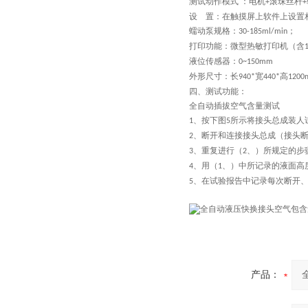
测试动作模式 ：电机
滚珠丝杆
+
+
设 置：在触摸屏上软件上设置
蠕动泵规格：
；
30-185ml/min
打印功能：微型热敏打印机（含
液位传感器：
0~
150
mm
外形尺寸：长
宽
高
940*
440*
120
四、
测试功能：
全自动
插拔空气含量测试
、按下图
所示将接头总成装人
1
5
、断开和连接接头总成（接头
2
、重复进行（
、）所规定的步
3
2
、用（
、）中所记录的液面高
4
1
、在试验报告中记录每次断开
5
产品：