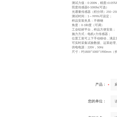
测试
力值：
，
精度±
0-200N
0.05%
照度传感器
可选）
0-1000lx(
光通量传感器（积分球）
250--25
测试时间：
～
可设定；
1
9999s
样品安装夹具：
不锈钢
角度：
度（可
调
）
0-
180
工业铝材平台，样品方便安装；
施力方式：电机
力传感器；
+
位置
工装可上下手动移动，满足
可实时采集试验数据、运算处理
供电电源：
，
220V
50Hz
尺寸：约
（
1600*1000*1900mm
产品：
您的单位：