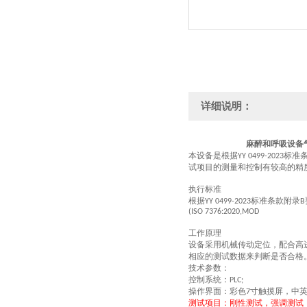
详细说明：
麻醉和呼吸设备
本设备是根据
标准
YY
0499-2023
试项目的
测量和控制有较高的精
执行标准
根据
标准条款
附录
YY
0499-2023
B
(ISO 7376:2020,MOD
工作原理
设备采用机械传动定位，配合高
相应的测试数据来判断是否合格
技术参数：
控制系统：
PLC;
操作界面：彩色
寸触摸屏，中
7
测试项目：刚性测试，强调测试