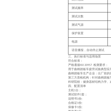
测试频率
测试次数
测试气源
保护装置
电源
语音播报，自动停止测试
三、
执行
标准与适用场景
符合标准：
严格遵循
检测要求：
IS0 20957
用于
曲柄踏板车疲劳试验
典型应
曲柄踏板车
生产企业：出厂前的
第三方质检机构：针对
曲柄踏板
科研院校：健身器材结构力学、
四、配置清单
主机
台；
1
测试软件
套；
1
说明书
份
1
;
合格证
份
1
;
保修卡
份
1
;