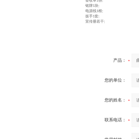
签收单
份
1
;
铭牌
块
1
;
电源线
根
1
;
扳手
套
1
;
宣传册若干
;
产品：
您的单位：
您的姓名：
联系电话：