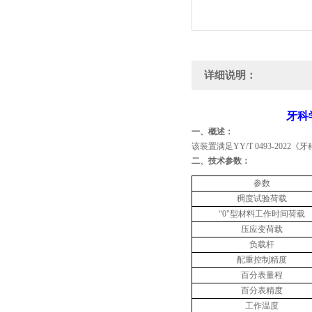
详细说明：
牙科
‌一、概述：
该装置满足
YY/T 0493-2022
《牙
‌二、技术参数：
参数
稠度试验荷载
“0"型材料工作时间荷载
压应变荷载
负载杆
配重
控制精度
百分表量程
百分表精度
工作温度