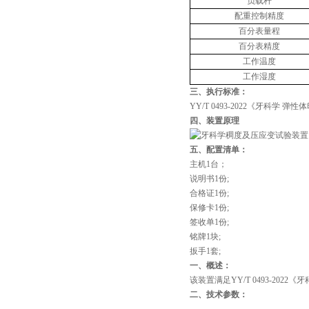
负载杆
配重
控制精度
百分表量程
百分表精度
工作温度
工作湿度
三、执行标准
：
YY/T 0493-2022
《牙科学 弹性
四、装置原理
五、配置清单：
主机1台；
说明书1份;
合格证1份;
保修卡1份;
签收单1份;
铭牌1块;
扳手1套;
‌一、概述：
该装置满足
YY/T 0493-2022
《牙
‌二、技术参数：