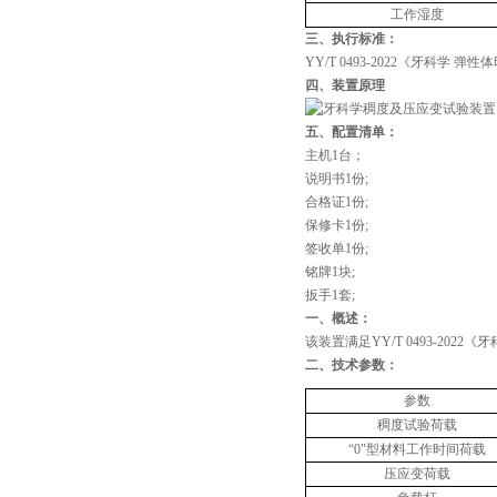
工作湿度
三、执行标准
：
YY/T 0493-2022
《牙科学 弹性
四、装置原理
五、配置清单：
主机1台；
说明书1份;
合格证1份;
保修卡1份;
签收单1份;
铭牌1块;
扳手1套;
‌一、概述：
该装置满足
YY/T 0493-2022
《牙
‌二、技术参数：
参数
稠度试验荷载
“0"型材料工作时间荷载
压应变荷载