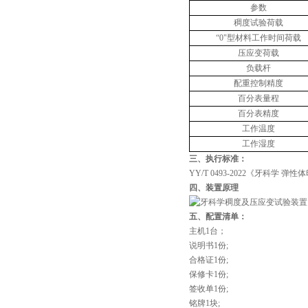
参数
稠度试验荷载
“0"型材料工作时间荷载
压应变荷载
负载杆
配重
控制精度
百分表量程
百分表精度
工作温度
工作湿度
三、执行标准
：
YY/T 0493-2022
《牙科学 弹性
四、装置原理
五、配置清单：
主机1台；
说明书1份;
合格证1份;
保修卡1份;
签收单1份;
铭牌1块;