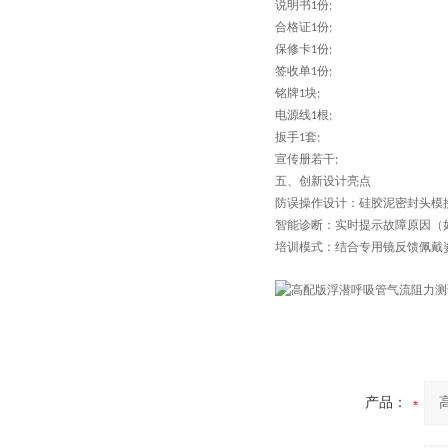
说明书
份
1
;
合格证
份
1
;
保修卡
份
1
;
签收单
份
1
;
铭牌
块
1
;
电源线
根
1
;
扳手
套
1
;
宣传册若干
;
五
、创新设计亮点
防误操作设计
：硅胶泥密封头模
智能诊断
：实时提示故障原因（
培训模式
：结合专用镜反馈佩戴
产品：