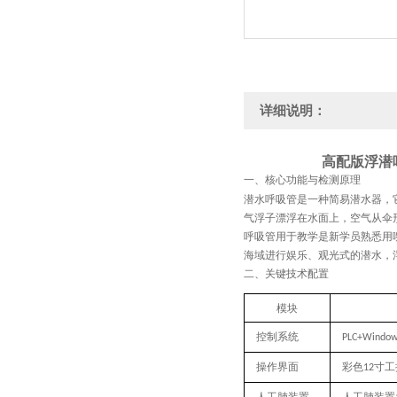
详细说明：
高配版浮潜
一、核心功能与检测原理
潜水呼吸管是一种简易潜水器，
气浮子漂浮在水面上，空气从伞
呼吸管用于教学是新学员熟悉用
海域进行娱乐、观光式的潜水，
二、关键技术配置
模块
控制系统
PLC+Windo
操作界面
彩色
寸工
12