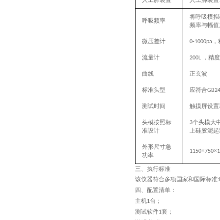
人工肺装置
人工肺装置
将呼吸模拟
呼吸频率
频率与幅值
微压差计
，
0-1000pa
流量计
，精度
200L
曲线
正玄波
标准头型
应符合
GB24
测试时间
触摸屏设置
头模按照标
个头模大
3
准设计
上硅胶泥起
外形尺寸急
×
×
1150
750
功率
三、执行标准
该仪器符合多项国家和国际标准
四、
配置清单
：
主机
台；
1
测试软件
套；
1