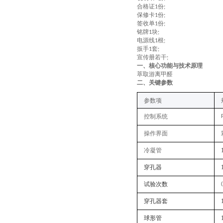
合格证
份
1
;
保修卡
份
1
;
签收单
份
1
;
铭牌
块
1
;
电源线
根
1
;
扳手
套
1
;
宣传册若干
;
一、核心功能与技术原理
萃取游离甲醛
二、关键
参数
参数项
控制系统
操作界面
冷凝管
穿孔器
试验次数
穿孔器套
球形管