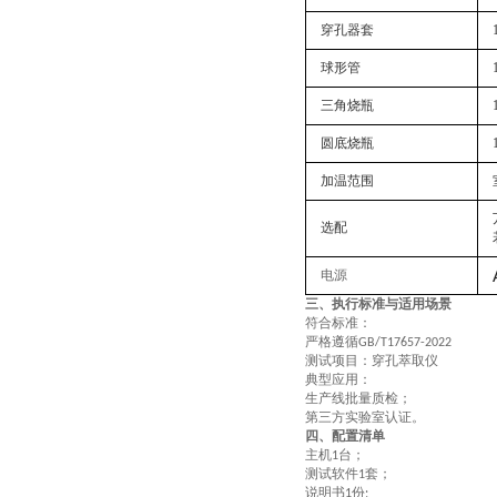
穿孔器套
球形管
三角烧瓶
圆底烧瓶
加温范围
选配
电源
三、
执行
标准与适用场景
符合标准：
严格遵循
GB
/
T17657-2022
测试项目：穿孔萃取仪
典型应用
：
生产线批量质检；
第三方实验室认证。
四、配置清单
主机
台；
1
测试软件
套；
1
说明书
份
1
;