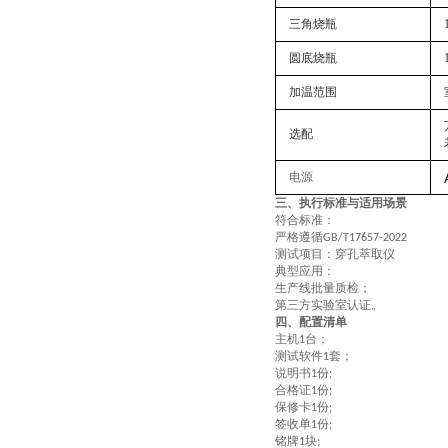
三角烧瓶
圆底烧瓶
加温范围
选配
电源
三、
执行
标准与适用场景
符合标准：
严格遵循
GB
/
T17657-2022
测试项目：穿孔萃取仪
典型应用
：
生产线批量质检；
第三方实验室认证。
四、配置清单
主机
台；
1
测试软件
套；
1
说明书
份
1
;
合格证
份
1
;
保修卡
份
1
;
签收单
份
1
;
铭牌
块
1
;