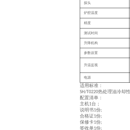
探头
炉腔温度
精度
测试时间
升降机构
参数设置
升温监视
电源
适用标准：
热处理油冷却
SH/T0220
配置清单：
主机
台；
1
说明书
份
1
;
合格证
份
1
;
保修卡
份
1
;
签收单
份
1
;