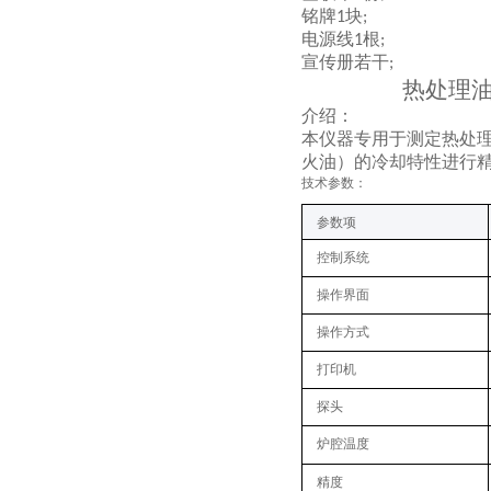
铭牌
块
1
;
电源线
根
1
;
宣传册若干
;
热处理油
介绍：
本仪器专用于测定热处
火油）的冷却特性进行
技术参数：
参数项
控制系统
操作界面
操作方式
打印机
探头
炉腔温度
精度