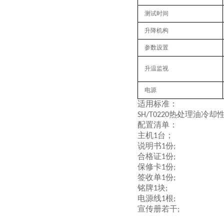
测试时间
升降机构
参数设置
升温监视
电源
适用标准：
热处理油冷却
SH/T0220
配置清单：
主机
台；
1
说明书
份
1
;
合格证
份
1
;
保修卡
份
1
;
签收单
份
1
;
铭牌
块
1
;
电源线
根
1
;
宣传册若干
;