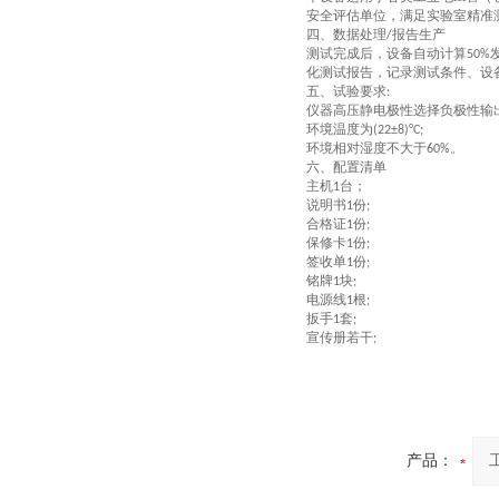
安全评估单位，满足实验室精准
四、
数据处理
报告生产
/
测试完成后，设备自动计算
50%
化测试报告，记录测试条件、设
五、
试验要求
:
仪器高压静电极性选择负极性输
环境温度为
(22±8)°C;
环境相对湿度不大于
。
60%
六、配置清单
主机
台；
1
说明书
份
1
;
合格证
份
1
;
保修卡
份
1
;
签收单
份
1
;
铭牌
块
1
;
电源线
根
1
;
扳手
套
1
;
宣传册若干
;
产品：