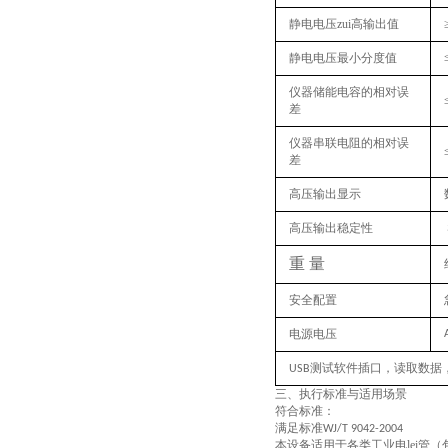
静电电压zui高输出值
静电电压最小分度值
仪器储能电容的相对误
差
仪器串联电阻的相对误
差
高压输出显示
高压输出稳定性
重
量
安全配置
电源电压
测试软件插口，读取数据
USB
三、
执行
标准与适用场景
符合标准：
满足标准
WJ/T 9042-2004
本设备适用于各类工业电
lei管
（