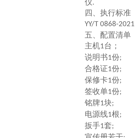
四、执行标准
YY/T 0868-2021
五
、配置清单
主机
台；
1
说明书
份
1
;
合格证
份
1
;
保修卡
份
1
;
签收单
份
1
;
铭牌
块
1
;
电源线
根
1
;
扳手
套
1
;
宣传册若干
;