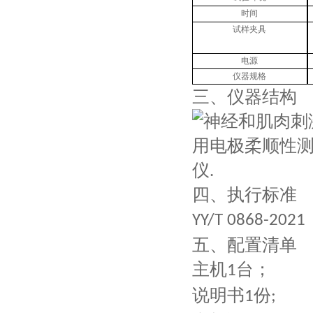
时间
试样夹具
电源
仪器规格
三、
仪器结构
四、执行标准
YY/T 0868-2021
五
、配置清单
主机
台；
1
说明书
份
1
;