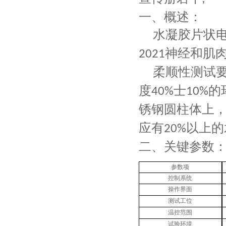
一、
概述：
水凝胶片状
神经和肌
2021
柔顺性测试
度
士
的
40%
10%
锈钢圆柱体上
应有
以上的
20%
二、关键
参数
参数项
控制系统
操作界面
测试工位
温控范围
试验环境