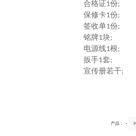
合格证
份
1
;
保修卡
份
1
;
签收单
份
1
;
铭牌
块
1
;
电源线
根
1
;
扳手
套
1
;
宣传册若干
;
产品：