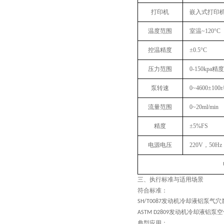
打印机
嵌入式打印
温度范围
室温~120°C
控温精度
±0.5°C
压力范围
0-150kpa精度
泵转速
0~4600±100r
流量范围
0~20ml/min
精度
±5%FS
电源电压
220V，50Hz
三、
执行
标准与适用场景
符合标准：
发动机冷却液铝泵气穴
SH/T0087
发动机冷却液铝泵空
ASTM D2809
典型应用
：