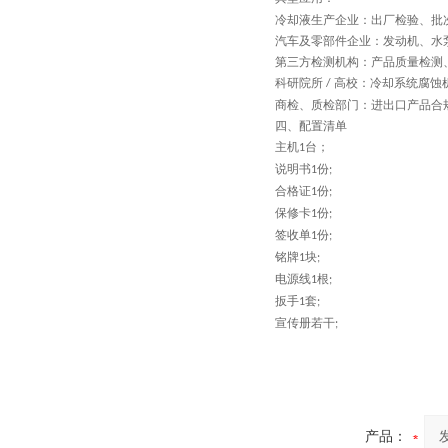
冷却液生产企业：出厂检验、批
汽车及零部件企业：发动机、水
第三方检测机构：产品质量检测
科研院所
高校：冷却系统腐蚀
/
商检、质检部门：进出口产品合
四、配置清单
主机
台；
1
说明书
份
1
;
合格证
份
1
;
保修卡
份
1
;
签收单
份
1
;
铭牌
块
1
;
电源线
根
1
;
扳手
套
1
;
宣传册若干
;
产品：