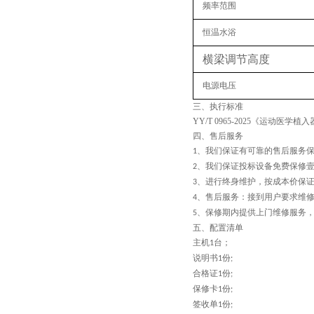
频率范围
恒温水浴
横梁调节高度
电源电压
三、
执行
标准
YY/T 0965-2025《运动医
四、
售后服务
、
我们保证有可靠的售后服务
1
、
我们保证投标设备免费保修
2
、
进行终身维护，按成本价保
3
、
售后服务：接到用户要求维
4
、
保修期内提供上门维修服务
5
五、配置清单
主机
台；
1
说明书
份
1
;
合格证
份
1
;
保修卡
份
1
;
签收单
份
1
;