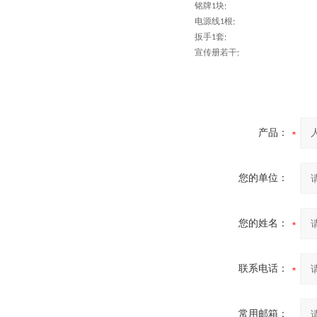
铭牌
块
1
;
电源线
根
1
;
扳手
套
1
;
宣传册若干
;
产品：
您的单位：
您的姓名：
联系电话：
常用邮箱：