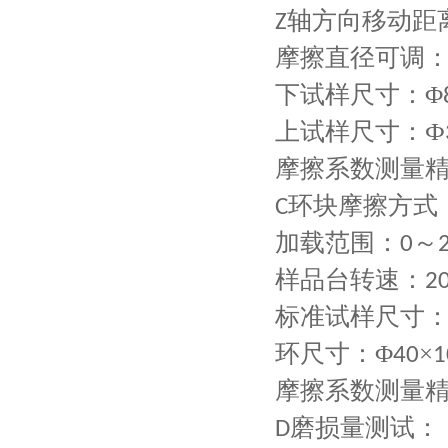
轴方向移动距
Z
摩擦直径可调：
下试样尺寸：Φ
上试样尺寸：Ф
摩擦系数测量
环块摩擦方式
C
加载范围：
～
0
样品台转速：
2
标准试样尺寸
环尺寸：Φ
×
40
摩擦系数测量
磨损量测试：
D