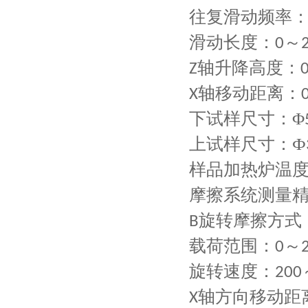
往复滑动频率
滑动长度：
～
0
轴升降高度：
Z
轴移动距离：
X
下试样尺寸：Φ
上试样尺寸：Ф
样品加热炉温
摩擦系统测量
旋转摩擦方式
B
载荷范围：
～
0
旋转速度：
200
轴方向移动距
X