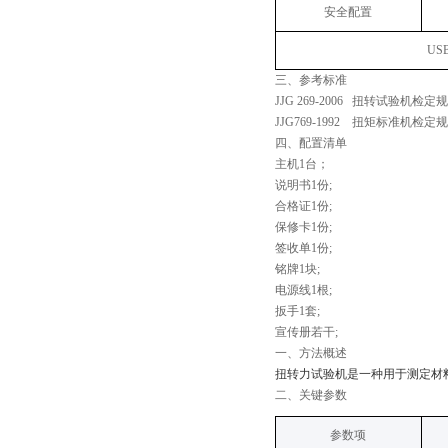
安全配置
U
三、
参考标准
JJG 269-2006
扭转试验机检定规
JJG769-1992
扭矩标准机检定规
四、配置清单
主机1台；
说明书1份;
合格证1份;
保修卡1份;
签收单1份;
铭牌1块;
电源线1根;
扳手1套;
宣传册若干;
‌一、
方法概述
扭转力试验机
‌是一种用于测定
‌二、关键参数
‌参数项‌