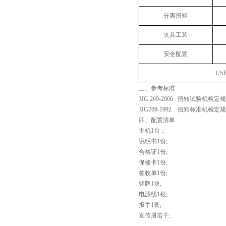
分离扭矩
夹具工装
安全配置
U
三、
参考标准
JJG 269-2006
扭转试验机检定规
JJG769-1992
扭矩标准机检定规
四、配置清单
主机1台；
说明书1份;
合格证1份;
保修卡1份;
签收单1份;
铭牌1块;
电源线1根;
扳手1套;
宣传册若干;