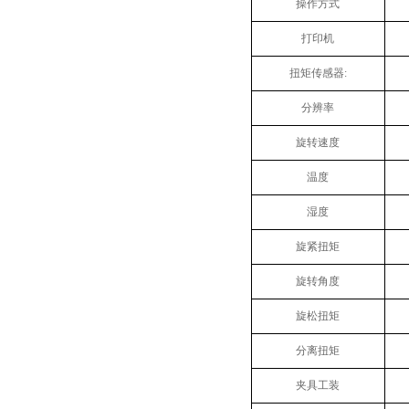
操作方式
打印机
扭矩传感器:
分辨率
旋转速度
温度
湿度
旋紧扭矩
旋转角度
旋松扭矩
分离扭矩
夹具工装