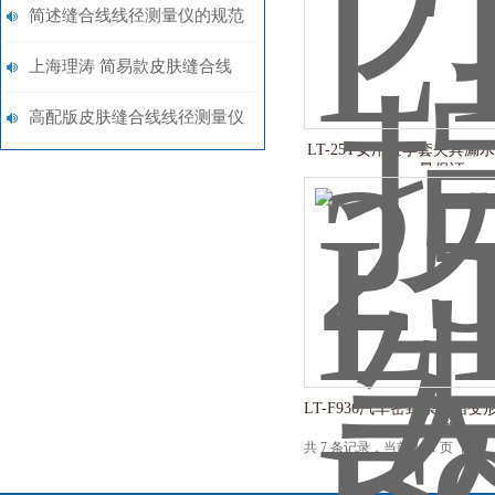
失测量仪 符合标准
简述缝合线线径测量仪的规范
使用方法
上海理涛 简易款皮肤缝合线
线径测量仪 操作简单
高配版皮肤缝合线线径测量仪
LT-25T女用避孕套夹具漏
操作简单 上海理涛自动化科
量保证
技有限公司
LT-F936汽车密封条压缩变
后*
共 7 条记录，当前 1 / 1 页 