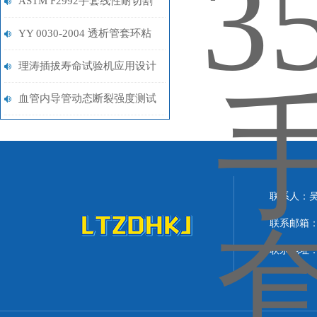
ISO 13997 一套组合砝码
ASTM F2992手套线性耐切割
性能试验仪 上海理涛
YY 0030-2004 透析管套环粘
接牢固性试验仪 技术参数
理涛插拔寿命试验机应用设计
行业论文 测试稳定
血管内导管动态断裂强度测试
仪 压力传感器 恒定水温控制
系统
联系人：
联系邮箱：lit
联系地址：