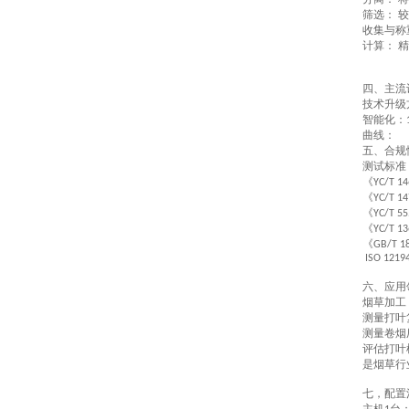
‌
筛选：
较
‌
收集与称
计算：
精
‌
四、主流
技术升级
智能化
：
曲线：
五、
合规
测试标准
《
YC/T 1
《
YC/T 1
《
YC/T 5
《
YC/T 1
《
GB/T 1
‌ISO 1219
六、
应用
烟草加工
测量打叶
测量卷烟
评估打叶
是烟草行
七，配置