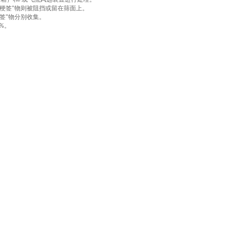
/
梗签
物则被阻挡或留在筛面上。
"
签
物分别收集。
"
。
0%