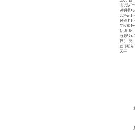
主机
台
1
测试软件
说明书
1
合格证
1
保修卡
1
签收单
1
铭牌
块
1
;
电源线
1
扳手
套
1
;
宣传册若
天平