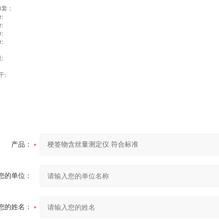
；
套；
1
份
;
份
;
份
;
份
;
根
;
干
;
产品：
您的单位：
您的姓名：