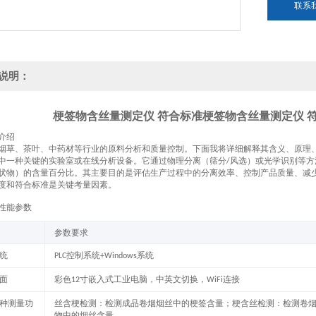
联系
说明：
梗签物含丝量测定仪 符合标准
梗签物含丝量测定仪 
介绍
烟草、茶叶、中药材等行业的原料分析和质量控制。下面我将详细解释其含义、原理
中一种关键的实验室或在线分析设备。它通过物理分离（筛分
风选）或光学识别等方
/
状物）的含量百分比。其主要目的是评估生产过程中的分离效率、控制产品质量、减
度和符合标准是关键考量因素。
性能参数
参数要求
统
控制系统
系统
PLC
+Windows
面
彩色
寸嵌入式工业电脑，中英文切换，
连接
12
WiFi
种测量功
丝含梗检测：检测成品卷烟烟丝中的梗签含量；梗含丝检测：检测卷
物中的烟丝含量。