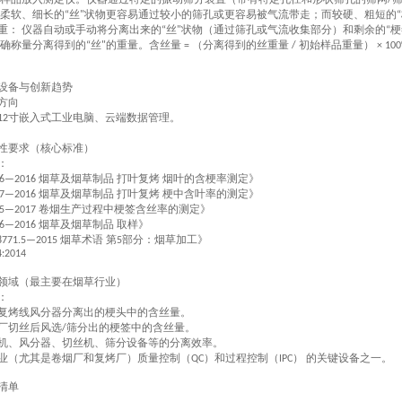
/
柔软、细长的
丝
状物更容易通过较小的筛孔或更容易被气流带走；而较硬、粗短的
“
"
“
重：
仪器自动或手动将分离出来的
丝
状物（通过筛孔或气流收集部分）和剩余的
梗
‌
“
"
“
确称量分离得到的
丝
的重量。含丝量
（分离得到的丝重量
初始样品重量）
“
"
=
/
× 10
设备与创新趋势
方向
寸
嵌入式工业电脑
、云端数据管理
。
12
性要求（核心标准）
：
烟草及烟草制品 打叶复烤 烟叶的含梗率测定》
46—2016
烟草及烟草制品 打叶复烤 梗中含叶率的测定》
47—2016
卷烟生产过程中梗签含丝率的测定》
55—2017
烟草及烟草制品 取样》
36—2016
烟草术语 第
部分：烟草加工》
8771.5—2015
5
4:2014
领域（最主要在烟草行业）
：
复烤线风分器分离出的
梗头
中的含丝量。
厂切丝后风选
筛分出的
梗签
中的含丝量。
/
机、风分器、切丝机、筛分设备等的分离效率。
业（尤其是卷烟厂和复烤厂）
质量控制（
）和过程控制（
）
的关键设备之一。
QC
IPC
‌
清单