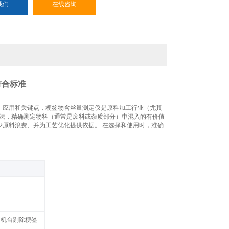
我们
在线咨询
符合标准
、应用和关键点
，
梗签物含丝量测定仪是原料加工行业（尤其
法，精确测定物料（通常是废料或杂质部分）中混入的有价值
少原料浪费、并为工艺优化提供依据。
在选择和使用时，准确
‌
烟机台剔除梗签