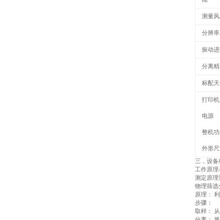
测量风
分辨率
振动进
分离精
标配天
打印机
电源
整机功
外形尺
三，
设备
工作原理
测定原理
物理筛选
原理：
利
‌
步骤：
取样：
从
‌
分离：
将