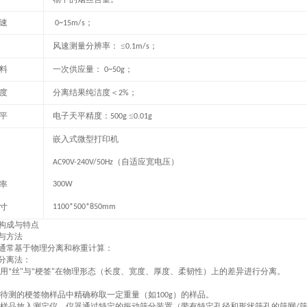
速
；
0~15m/s
风速测量分辨率：
≤
；
0.1m/s
料
一次供应量：
；
0~50g
度
分离结果纯洁度＜
；
2%
平
电子天平精度：
≤
500g
0.01g
嵌入式微型
打印机
（自适应宽电压）
AC90V-240V/50Hz
率
300W
寸
1100*500*850mm
构成与特点
与方法
通常基于物理分离和称重计算：
分离法：
用
丝
与
梗签
在物理形态（长度、宽度、厚度、柔韧性）上的差异进行分离。
“
"
“
"
待测的梗签物样品中精确称取一定重量（如
）的样品。
100g
样品放入测定仪。仪器通过特定的振动筛分装置（带有特定孔径和形状筛孔的筛网