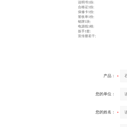
说明书
份
1
;
合格证
份
1
;
保修卡
份
1
;
签收单
份
1
;
铭牌
块
1
;
电源线
根
1
;
扳手
套
1
;
宣传册若干
;
产品：
您的单位：
您的姓名：