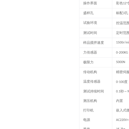
操作界面
彩色
12
盛样孔
标配
孔
3
试验
环境
控温范
测试时间
定时范
样品搅拌速度
1500r/m
力传感器
0-200KG
极限力
5000N
传动机构
精密
伺
温度传感器
度
0-100
测试持续时间
秒～
0.1
9
测压机构
内置
打印机
嵌入式
电源
AC220V