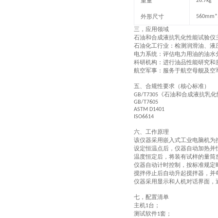
重量
26.7kg
外形尺寸
5
6
0mm*
三，
应用领域
石油和合成液抗乳化性能试验仪
石油化工行业
：检测润滑油、液
电力系统
：评估电力用油的油水
科研机构
：进行油品性能研究和
航空军事
：服务于航空母舰及空
五、
合规性要求（核心标准）
《石油和合成液抗乳化
GB/T7305
GB/T7605
ASTM D1401
ISO6614
六、
工作原理
该仪器采用
嵌入式工业电脑
机为
设定恒温点后，仪器自动加热并
温度恒定后，将装有试样的量筒
仪器自动计时控制，按标准规定
搅拌停止后自动升起搅拌器，并
仪器采用显示和人机对话界面，
七，配置清单
主机
台；
1
测试软件
套；
1