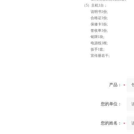
（
5
）
主机1台；
说明书1份;
合格证1份;
保修卡1份;
签收单1份;
铭牌1块;
电源线1根;
扳手1套;
宣传册若干;
产品：
您的单位：
您的姓名：