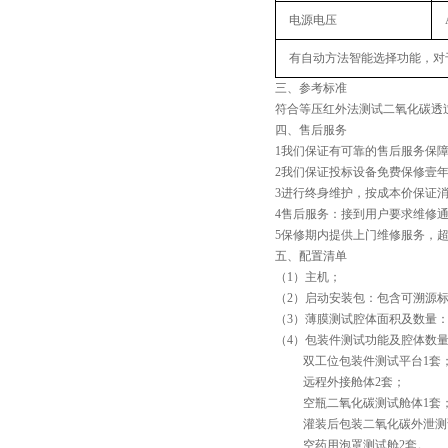
电源电压
有自动方法智能选择功能，对
三、
参考标准
符合等压红外法测试二氧化碳透过率的相
四、
售后服务
1我们保证有可靠的售后服务保
2我们保证投标设备免费保修壹
3进行终身维护，按成本价保证
4售后服务：接到用户要求维修
5保修期内提供上门维修服务，
五、配置清单
（1）主机；
（2）启动安装包：包含可溯源
（3）薄膜测试腔体面积及数量：50cm
（4）包装件测试功能及腔体数
双工位包装件测试平台1套
远程外接舱体2套；
空瓶二氧化碳测试舱体1套
灌装后包装二氧化碳外泄测试
空药用泡罩测试舱2套。