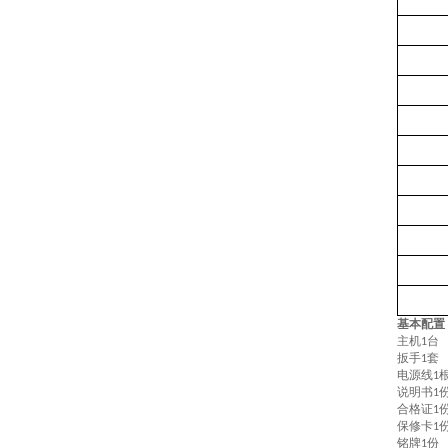
基本配置
主机
台
1
扳手
套
1
电源线
1
说明书
1
合格证
1
保修卡
1
铭牌
份
1