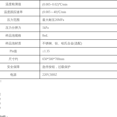
温度检测值
(0.005~0.02)℃/min
温度跟踪速率
(0.005～40)℃/min
压力范围
最大耐压20MPa
压力分辨力
1kPa
样品池规格
8mL
样品池材质
不锈钢、钛、哈氏合金(选配)
Phi值
≤1.35
尺寸约
650*500*700mm
安全保障
急停按钮，过载保护
‌电源
220V,50HZ
：
根
份
份
份