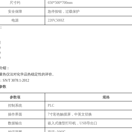
尺寸约
650*500*700mm
安全保障
急停按钮，过载保护
‌电源
220V,50HZ
：
根
份
份
份
介绍：
量热仪法对化学品热稳定性的评价。
/T 3078.1-2012
参数
参数项
规格
控制系统
PLC
操作界面
7寸彩色触摸屏，中英文切换
数据输出
嵌入式微型打印机，USB导出口