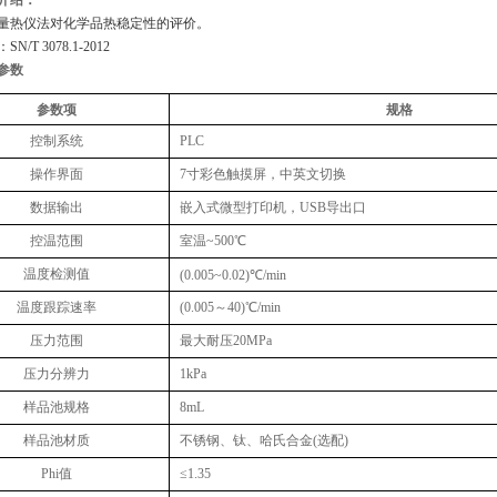
介绍：
量热仪法对化学品热稳定性的评价。
/T 3078.1-2012
参数
参数项
规格
控制系统
PLC
操作界面
7寸彩色触摸屏，中英文切换
数据输出
嵌入式微型打印机，USB导出口
控温范围
室温~500℃
温度检测值
(0.005~0.02)℃/min
温度跟踪速率
(0.005～40)℃/min
压力范围
最大耐压20MPa
压力分辨力
1kPa
样品池规格
8mL
样品池材质
不锈钢、钛、哈氏合金(选配)
Phi值
≤1.35