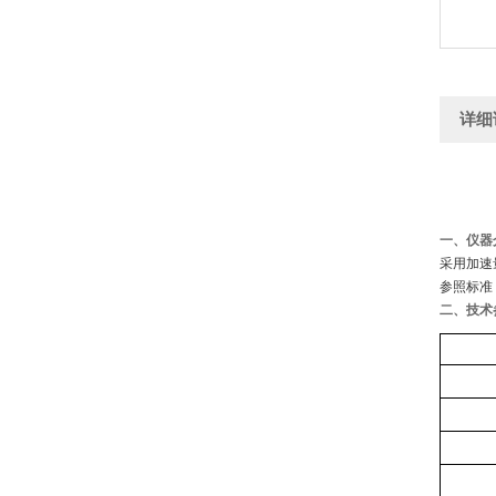
详细
一、
仪器
采用加速
参照标准：SN
二、技术