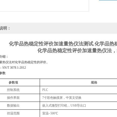
说明：
化学品热稳定性评价加速量热仪法测试.
化学品热
化学品热稳定性评价加速量热仪法，
介绍：
量热仪法对化学品热稳定性的评价。
/T 3078.1-2012
参数
参数项
规格
控制系统
PLC
操作界面
7寸彩色触摸屏，中英文切换
数据输出
嵌入式微型打印机，USB导出口
控温范围
室温~500℃