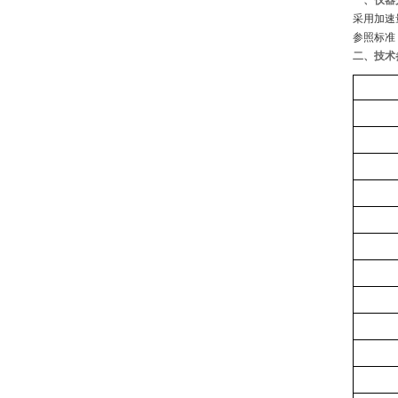
一、
仪器
采用加速
参照标准：SN
二、技术