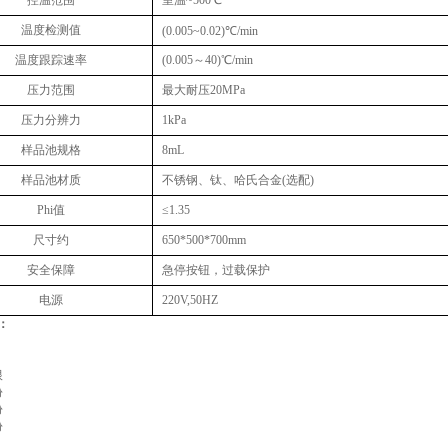
控温范围
室温~500℃
温度检测值
(0.005~0.02)℃/min
温度跟踪速率
(0.005～40)℃/min
压力范围
最大耐压20MPa
压力分辨力
1kPa
样品池规格
8mL
样品池材质
不锈钢、钛、哈氏合金(选配)
Phi值
≤1.35
尺寸约
650*500*700mm
安全保障
急停按钮，过载保护
‌电源
220V,50HZ
：
根
份
份
份