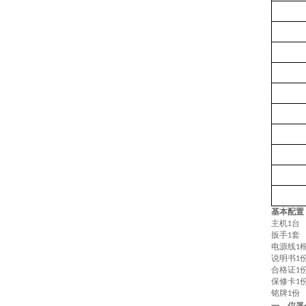
基本配置
主机
台
1
扳手
套
1
电源线
1
说明书
1
合格证
1
保修卡
1
铭牌
份
1