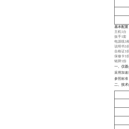
基本配置
主机
台
1
扳手
套
1
电源线
1
说明书
1
合格证
1
保修卡
1
铭牌
份
1
一、
仪器
采用加速
参照标准：SN
二、技术