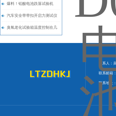
SN/T1414.3-2004 产品使用范
爆料！铅酸电池跌落试验机
围
不涨价 还升级 你才知道！上
汽车安全带带扣开启力测试仪
海理涛！
性能稳定 上海理涛自动化科
臭氧老化试验箱温度控制在几
技有限公司
度？
联系人：
联系邮箱：lit
联系地址：