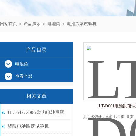
网站首页
＞
产品展示
＞
电池类
＞
电池跌落试验机
产品目录
电池类
查看全部
相关文章
LT-D001电池跌落
UL1642: 2006 动力电池跌落
共 1 条记录，当前 1 / 1 页 
试验机 新外观设计 实验要求
铅酸电池跌落试验机