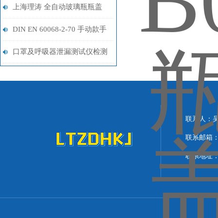
试仪 主要用途是哪些？
上海理涛 全自动玻璃瓶瓶盖
扭矩测试仪 产品特点
DIN EN 60068-2-70 手动款手
指磨耗测试仪 测试原理
口罩及呼吸器泄漏测试仪检测
准确-上海理涛
联系人：
联系邮箱：lit
联系地址：