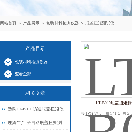
网站首页
＞
产品展示
＞
包装材料检测仪器
＞
瓶盖扭矩测试仪
产品目录
包装材料检测仪器
查看全部
相关文章
LT-B010瓶盖扭矩
选购LT-B010防盗瓶盖扭矩仪
共 1 条记录，当前 1 / 1 页 
要掌握这些内容！请查收！
理涛生产 全自动瓶盖扭矩测