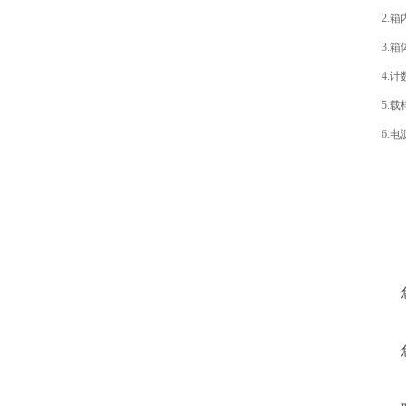
2.箱内尺
3.箱体转
4.计数范
5.载样管
6.电源：A