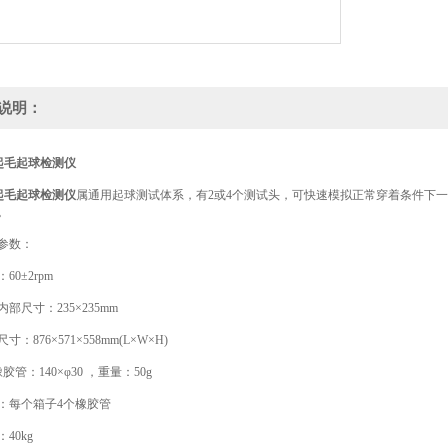
说明：
I起毛起球检测仪
I起毛起球检测仪
属通用起球测试体系，有2或4个测试头，可快速模拟正常穿着条件下
。
数：
0±2rpm
尺寸：235×235mm
876×571×558mm(L×W×H)
管：140×φ30 ，重量：50g
每个箱子4个橡胶管
0kg