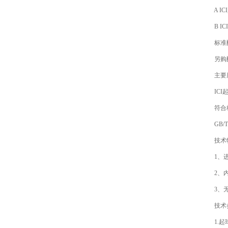
A IC
B IC
标准配置
另购配置
主要用
ICI起
符合标
GB/T480
技术特
1、进
2、内
3、无
技术参
1.起球