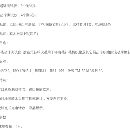
I起球测试仪，2个测试头
I起球测试仪，4个测试头
：ICI起毛起球测仪、PVC橡胶管8个/16个、试样套具1套、电源线1条
：软木衬垫1包(四片)
途：
毛起球测试仪_滚箱式起球仪适用于稀疏毛针毛梳织物及其它易起球织物的滚动摩擦
准：
2.3、ISO 12945-1、BS5811、JIS L1076、IWS TM152 MAS P18A
点：
口聚胺脂载样管、进口橡胶软木。
衬橡胶软木采用可拆式设计，方便自行更换。
触点式光电计数，液晶显示。
数：
箱数量：4只;