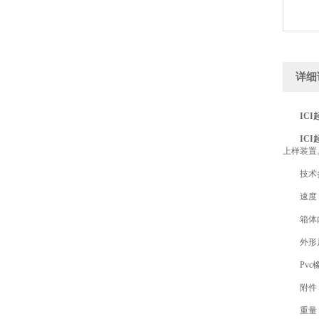
详细
IC
IC
上样装置
技术参
速度：6
箱体内部
外形尺寸：
Pvc橡胶
附件：
重量：4