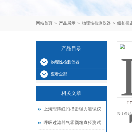
网站首页
＞
产品展示
＞
物理性检测仪器
＞
纽扣撞
产品目录
物理性检测仪器
查看全部
相关文章
L
上海理涛纽扣撞击强力测试仪
共 1 条
技术特征
呼吸过滤器气雾颗粒直径测试