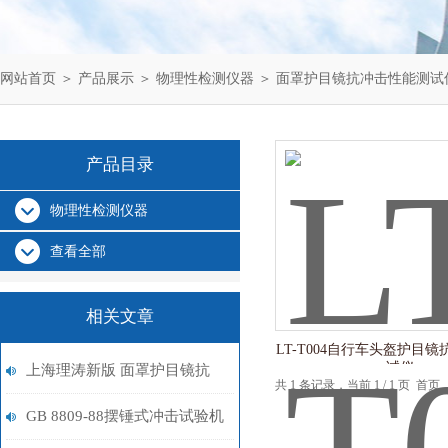
网站首页
＞
产品展示
＞
物理性检测仪器
＞
面罩护目镜抗冲击性能测试
产品目录
物理性检测仪器
查看全部
相关文章
LT-T004自行车头盔护目
试仪
上海理涛新版 面罩护目镜抗
共 1 条记录，当前 1 / 1 页 
冲击性能测试仪 测试范围 主
GB 8809-88摆锤式冲击试验机