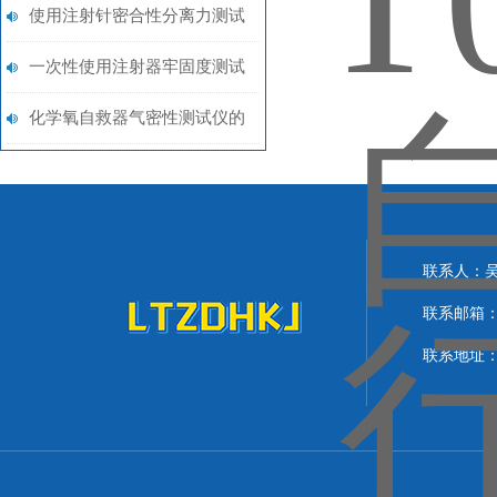
要特征 主要指标
操作步骤
使用注射针密合性分离力测试
仪都有哪些优势？一起来上海
一次性使用注射器牢固度测试
理涛探讨一下吧
仪 严格执行国家标准 上海理
化学氧自救器气密性测试仪的
涛
安装和使用事项-上海理涛
联系人：
联系邮箱：lit
联系地址：