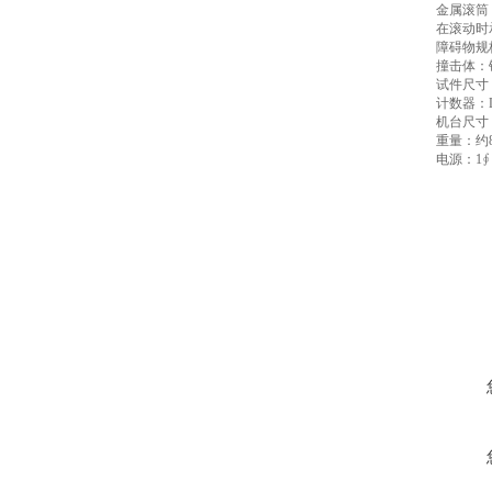
金属滚筒
在滚动时
障碍物规
撞击体：
试件尺寸：(
计数器：L
机台尺寸：(
重量：约8
电源：1∮