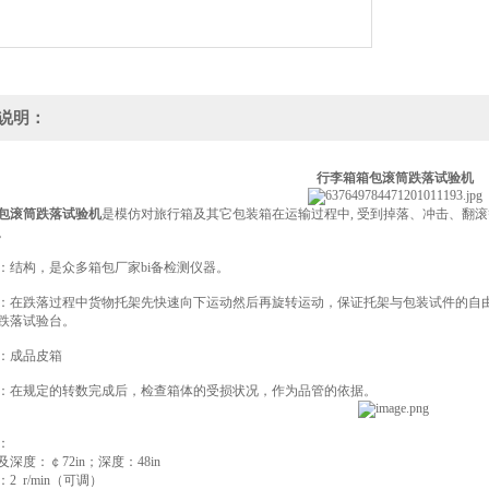
说明：
行李箱箱包滚筒跌落试验机
包滚筒跌落试验机
是模仿对旅行箱及其它包装箱在运输过程中, 受到掉落、冲击、翻滚
。
：结构，是众多箱包厂家bi备检测仪器。
：在跌落过程中货物托架先快速向下运动然后再旋转运动，保证托架与包装试件的自
跌落试验台。
：成品皮箱
：在规定的转数完成后，检查箱体的受损状况，作为品管的依据。
：
深度：￠72in；深度：48in
2 r/min（可调）