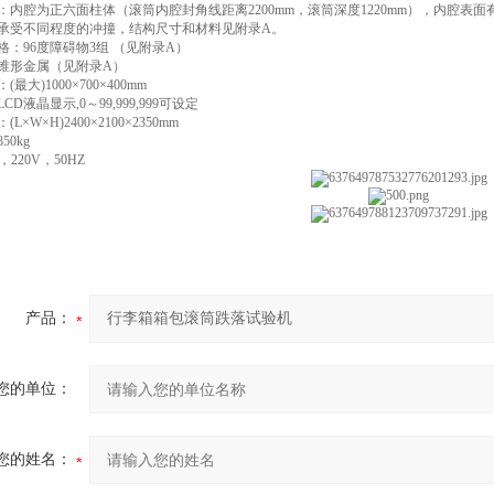
：内腔为正六面柱体（滚筒内腔封角线距离2200mm，滚筒深度1220mm），内腔
承受不同程度的冲撞，结构尺寸和材料见附录A。
格：96度障碍物3组 （见附录A）
锥形金属（见附录A）
最大)1000×700×400mm
CD液晶显示,0～99,999,999可设定
L×W×H)2400×2100×2350mm
50kg
，220V，50HZ
产品：
您的单位：
您的姓名：