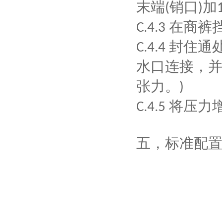
末端
销口
加
(
)
在商裤
C.4.3
封住通
C.4.4
水口连接，
张力。
)
将压力
C.4.5
五，
标准配