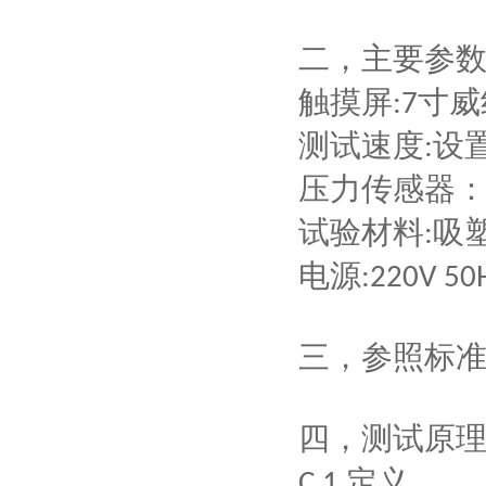
二，
主要参
触摸屏
寸威
:
7
测试速度
设
:
压力传感器
试验
材料
吸
:
电源
:220V 50
三，
参照标
四，
测试原
定义
C.1