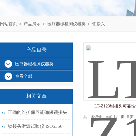
网站首页
＞
产品展示
＞
医疗器械检测仪器类
＞
锁接头
产品目录
医疗器械检测仪器类
查看全部
相关文章
LT-Z123锁接头可靠
正确的维护保养能确保锁接头
共 1 条记录，当前 1 / 1 页 
可靠性试验仪的安全使用
锁接头泄漏试验仪 ISO5356-