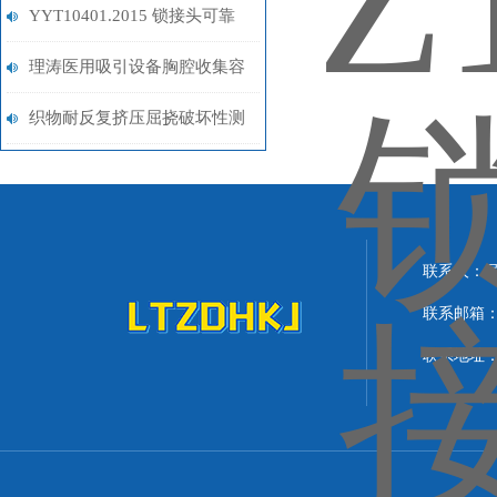
1:2004 轴向力范围0-80N
YYT10401.2015 锁接头可靠
性试验仪 相关知识普及
理涛医用吸引设备胸腔收集容
器空气泄漏测试仪
织物耐反复挤压屈挠破坏性测
试仪 上海理涛花式介绍
联系人：
联系邮箱：lit
联系地址：