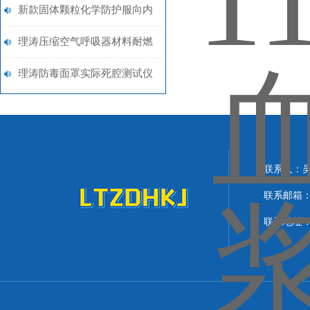
系测试仪 符合什么标准？
新款固体颗粒化学防护服向内
泄漏率测试仪 技术参数
理涛压缩空气呼吸器材料耐燃
烧测试仪测试稳定
理涛防毒面罩实际死腔测试仪
相关资料 应用案例
联系人：
联系邮箱：lit
联系地址：