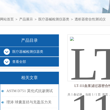
网站首页
＞
产品展示
＞
医疗器械检测仪器类
＞
透析器密合性测试仪
产品目录
医疗器械检测仪器类
查看全部
相关文章
LT-111血浆滤过器密
ASTM D751 莫伦式抗渗测试
共 1 条记录，当前 1 / 1 页 
仪 仪器规格 上海理涛
理涛 球囊直径与充盈压力关