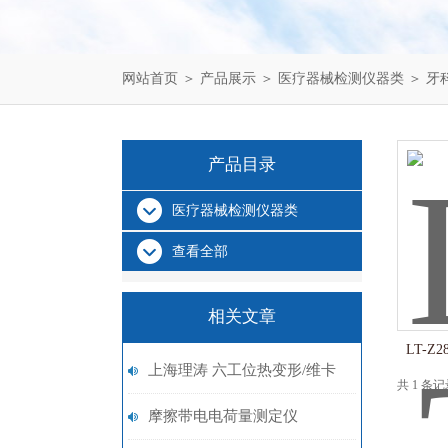
网站首页
＞
产品展示
＞
医疗器械检测仪器类
＞
牙
产品目录
医疗器械检测仪器类
查看全部
相关文章
LT-
上海理涛 六工位热变形/维卡
共 1 条
软化温度测定仪 仪器温度要
摩擦带电电荷量测定仪