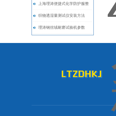
求说明
上海理涛便捷式化学防护服整
体气密性测试仪：操作简便
织物透湿量测试仪安装方法
理涛钢丝绒耐磨试验机参数